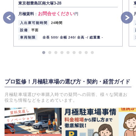
東京都豊島区南大塚3-28
お問合せください
月極賃料
：
円
入出庫可能時間
24時間
設備
平面
車両制限
全長 500/
全幅 240/
全高 -/
総重量 -
プロ監修！月極駐車場の選び方・契約・経営ガイド
月極駐車場選びや車購入時での疑問への回答、様々な関連お
役立ち情報などをまとめています。