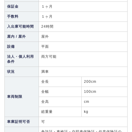
保証金
１ヶ月
手数料
１ヶ月
入出庫可能時間
24時間
屋内 / 屋外
屋外
設備
平面
法人・個人利用
両方可能
条件
状況
満車
全長
200cm
全幅
100cm
車両制限
全高
cm
総重量
kg
車庫証明可否
可
免許証・車検証・自賠責保険証・任意保険証の