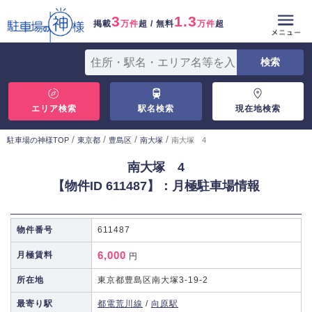
3
1.3
掲載
万件
超 / 無料
万件
超
エリア検索
駅名検索
現在地検索
/
/
/
/
駐車場の神様TOP
東京都
豊島区
南大塚
南大塚 4
南大塚 4
【物件ID 611487】：月極駐車場情報
物件番号
611487
6,000
月極賃料
円
所在地
東京都豊島区南大塚3-19-2
最寄り駅
都電荒川線
/
向原駅