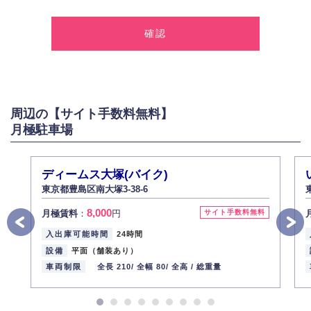
1.個人情報の取得
弊社は、お客様に対して偽りや不正な方法を取ることなく、適正に個人情
報を取得いたします。
2.個人情報の利用
弊社は個人情報を以下の目的にのみ利用いたします。
以下に定めない目的で個人情報を利用する場合、あらかじめご本人の同意
を得た上で行ないます。
周辺の【サイト手数料無料】
お問い合わせに対する回答、資料等の送付
月極駐車場
採用に関する回答、情報の提供
３.個人情報の安全管理
弊社は取り扱う個人情報の外部への漏洩を防止し、その利用目的に応じて
ディームス大塚(バイク)
適切かつ安全に管理します。
東京都豊島区南大塚3-38-6
4.個人情報の第三者提供
8,000
月極賃料
：
円
サイト手数料無料
法的義務など正当な理由に基づく要請があった場合を除き、お客様の個人
情報をご本人の同意なく第三者に提供いたしません。
入出庫可能時間
24時間
5.個人情報の開示・訂正・削除
設備
平面（舗装あり）
お客様ご本人から自己の個人情報開示の請求があった場合、すみやかに開
車両制限
全長 210/
全幅 80/
全高 /
総重量
示いたします（ご本人であることが確認できない場合は開示いたしませ
ん）。
また、個人情報の内容に誤りがあり、ご本人から訂正・追加・削除の請求