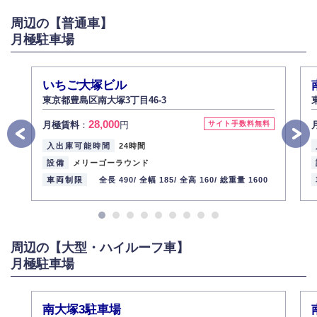
がある場合は適切に対応いたします。
周辺の【普通車】
6.個人情報管理の社内教育
月極駐車場
弊社社員全員が、個人情報の取り扱いについての重要性を理解し、より適
切に管理するよう社内教育を実施してまいります。
株式会社ミコト
いちご大塚ビル
2013年12月1日
代表取締役社長 野口 幸男
東京都豊島区南大塚3丁目46-3
28,000
月極賃料
：
円
サイト手数料無料
入出庫可能時間
24時間
設備
メリーゴーラウンド
車両制限
全長 490/
全幅 185/
全高 160/
総重量 1600
周辺の【大型・ハイルーフ車】
月極駐車場
南大塚3駐車場