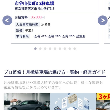
市谷山伏町3-3駐車場
東京都新宿区市谷山伏町3-3
35,000
月極賃料
：
円
入出庫可能時間
24時間
設備
平置き
車両制限
全長 475/
全幅 250/
全高 230/
総重量
プロ監修！月極駐車場の選び方・契約・経営ガイド
月極駐車場選びや車購入時での疑問への回答、様々な関連お
役立ち情報などをまとめています。