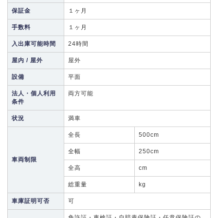
保証金
１ヶ月
手数料
１ヶ月
入出庫可能時間
24時間
屋内 / 屋外
屋外
設備
平面
法人・個人利用
両方可能
条件
状況
満車
全長
500cm
全幅
250cm
車両制限
全高
cm
総重量
kg
車庫証明可否
可
免許証・車検証・自賠責保険証・任意保険証の