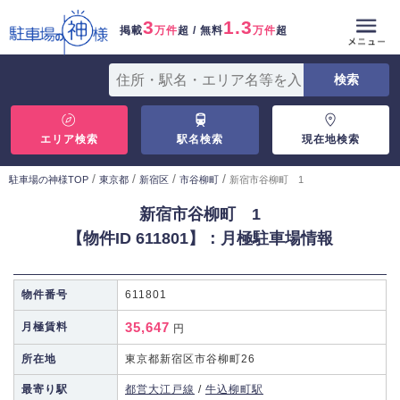
3
1.3
掲載
万件
超 / 無料
万件
超
エリア検索
駅名検索
現在地検索
/
/
/
/
駐車場の神様TOP
東京都
新宿区
市谷柳町
新宿市谷柳町 1
新宿市谷柳町 1
【物件ID 611801】：月極駐車場情報
物件番号
611801
35,647
月極賃料
円
所在地
東京都新宿区市谷柳町26
最寄り駅
都営大江戸線
/
牛込柳町駅