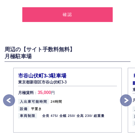
1.個人情報の取得
弊社は、お客様に対して偽りや不正な方法を取ることなく、適正に個人情
報を取得いたします。
2.個人情報の利用
弊社は個人情報を以下の目的にのみ利用いたします。
以下に定めない目的で個人情報を利用する場合、あらかじめご本人の同意
を得た上で行ないます。
周辺の【サイト手数料無料】
お問い合わせに対する回答、資料等の送付
月極駐車場
採用に関する回答、情報の提供
３.個人情報の安全管理
弊社は取り扱う個人情報の外部への漏洩を防止し、その利用目的に応じて
市谷山伏町3-3駐車場
適切かつ安全に管理します。
東京都新宿区市谷山伏町3-3
4.個人情報の第三者提供
35,000
月極賃料
：
円
法的義務など正当な理由に基づく要請があった場合を除き、お客様の個人
情報をご本人の同意なく第三者に提供いたしません。
入出庫可能時間
24時間
5.個人情報の開示・訂正・削除
設備
平置き
お客様ご本人から自己の個人情報開示の請求があった場合、すみやかに開
車両制限
全長 475/
全幅 250/
全高 230/
総重量
示いたします（ご本人であることが確認できない場合は開示いたしませ
ん）。
また、個人情報の内容に誤りがあり、ご本人から訂正・追加・削除の請求