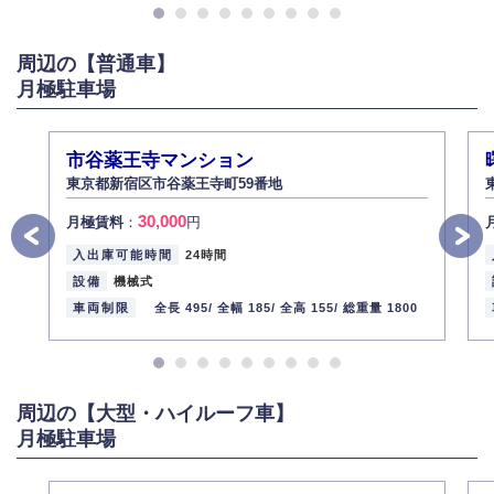
がある場合は適切に対応いたします。
6.個人情報管理の社内教育
周辺の【普通車】
弊社社員全員が、個人情報の取り扱いについての重要性を理解し、より適
切に管理するよう社内教育を実施してまいります。
月極駐車場
株式会社ミコト
2013年12月1日
代表取締役社長 野口 幸男
市谷薬王寺マンション
東京都新宿区市谷薬王寺町59番地
30,000
月極賃料
：
円
入出庫可能時間
24時間
設備
機械式
車両制限
全長 495/
全幅 185/
全高 155/
総重量 1800
周辺の【大型・ハイルーフ車】
月極駐車場