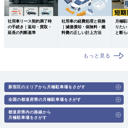
社用車リース契約満了時
社用車の経費処理と税務
月極駐
の手続き｜返却・買取・
｜減価償却・保険料・燃
りたい
延長の判断基準
料費の正しい計上方法
と断ら
もっと見る
新宿区のエリアから月極駐車場をさがす
全国の都道府県の月極駐車場をさがす
都道府県内の路線から
月極駐車場をさがす