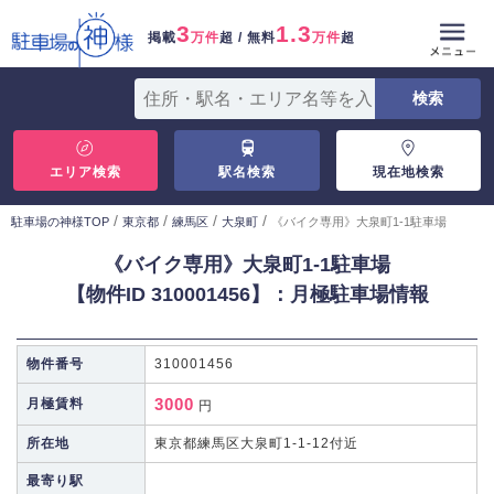
3
1.3
掲載
万件
超 / 無料
万件
超
エリア検索
駅名検索
現在地検索
/
/
/
/
駐車場の神様TOP
東京都
練馬区
大泉町
《バイク専用》大泉町1-1駐車場
《バイク専用》大泉町1-1駐車場
【物件ID 310001456】：月極駐車場情報
物件番号
310001456
3000
月極賃料
円
所在地
東京都練馬区大泉町1-1-12付近
最寄り駅