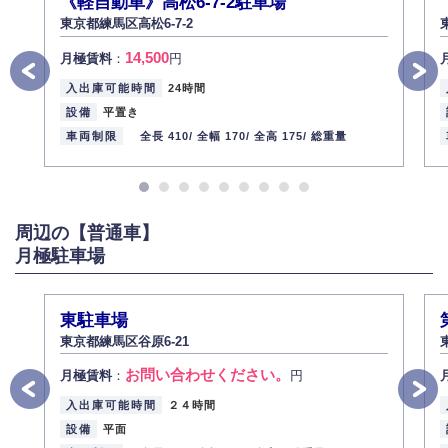
《軽自動車》高松6-7-2駐車場
適切かつ安全に管理します。
東京都練馬区高松6-7-2
4.個人情報の第三者提供
14,500
月極賃料
：
円
法的義務など正当な理由に基づく要請があった場合を除き、お客様の個人
情報をご本人の同意なく第三者に提供いたしません。
入出庫可能時間
24時間
5.個人情報の開示・訂正・削除
設備
平置き
お客様ご本人から自己の個人情報開示の請求があった場合、すみやかに開
車両制限
全長 410/
全幅 170/
全高 175/
総重量
示いたします（ご本人であることが確認できない場合は開示いたしませ
ん）。
また、個人情報の内容に誤りがあり、ご本人から訂正・追加・削除の請求
がある場合は適切に対応いたします。
周辺の【普通車】
6.個人情報管理の社内教育
月極駐車場
弊社社員全員が、個人情報の取り扱いについての重要性を理解し、より適
切に管理するよう社内教育を実施してまいります。
株式会社ミコト
東駐車場
2013年12月1日
代表取締役社長 野口 幸男
東京都練馬区谷原6-21
お問い合わせください。
月極賃料
：
円
入出庫可能時間
２４時間
設備
平面