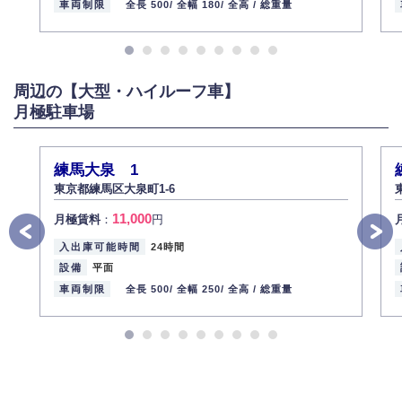
車両制限
全長 500/
全幅 180/
全高 /
総重量
周辺の【大型・ハイルーフ車】
月極駐車場
練馬大泉 1
東京都練馬区大泉町1-6
11,000
月極賃料
：
円
入出庫可能時間
24時間
設備
平面
車両制限
全長 500/
全幅 250/
全高 /
総重量