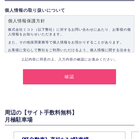
個人情報の取り扱いについて
個人情報保護方針
株式会社ミコト（以下弊社）に対するお問い合わせにあたり、お客様の個
人情報をお知らせいただきます。
また、その他採用業務等で個人情報をお預かりすることがあります。
お客様に安心して弊社をご利用いただけるよう、個人情報に関する法令を
遵守し、適切な取り扱いをいたします。
上記内容に同意の上、入力内容の確認にお進みください。
1.個人情報の取得
弊社は、お客様に対して偽りや不正な方法を取ることなく、適正に個人情
報を取得いたします。
2.個人情報の利用
弊社は個人情報を以下の目的にのみ利用いたします。
以下に定めない目的で個人情報を利用する場合、あらかじめご本人の同意
を得た上で行ないます。
周辺の【サイト手数料無料】
お問い合わせに対する回答、資料等の送付
月極駐車場
採用に関する回答、情報の提供
３.個人情報の安全管理
弊社は取り扱う個人情報の外部への漏洩を防止し、その利用目的に応じて