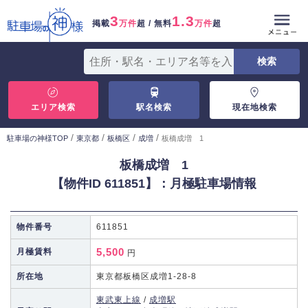
3
1.3
掲載
万件
超 / 無料
万件
超
エリア検索
駅名検索
現在地検索
/
/
/
/
駐車場の神様TOP
東京都
板橋区
成増
板橋成増 1
板橋成増 1
【物件ID 611851】：月極駐車場情報
物件番号
611851
5,500
月極賃料
円
所在地
東京都板橋区成増1-28-8
東武東上線
/
成増駅