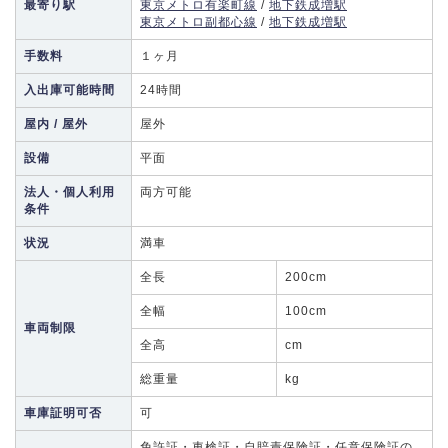
最寄り駅
東京メトロ有楽町線
/
地下鉄成増駅
東京メトロ副都心線
/
地下鉄成増駅
手数料
１ヶ月
入出庫可能時間
24時間
屋内 / 屋外
屋外
設備
平面
法人・個人利用
両方可能
条件
状況
満車
全長
200cm
全幅
100cm
車両制限
全高
cm
総重量
kg
車庫証明可否
可
免許証・車検証・自賠責保険証・任意保険証の