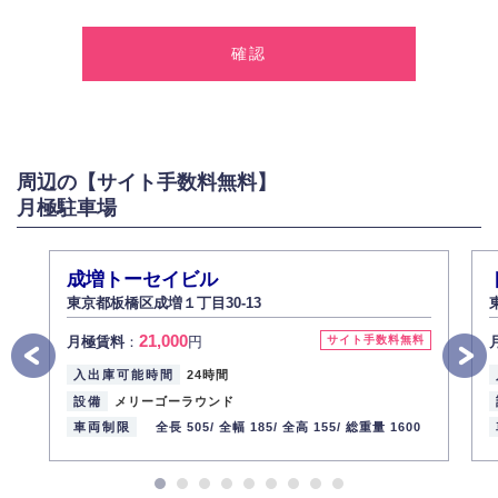
1.個人情報の取得
弊社は、お客様に対して偽りや不正な方法を取ることなく、適正に個人情
報を取得いたします。
2.個人情報の利用
弊社は個人情報を以下の目的にのみ利用いたします。
以下に定めない目的で個人情報を利用する場合、あらかじめご本人の同意
を得た上で行ないます。
周辺の【サイト手数料無料】
お問い合わせに対する回答、資料等の送付
月極駐車場
採用に関する回答、情報の提供
３.個人情報の安全管理
弊社は取り扱う個人情報の外部への漏洩を防止し、その利用目的に応じて
成増トーセイビル
適切かつ安全に管理します。
東京都板橋区成増１丁目30-13
4.個人情報の第三者提供
21,000
月極賃料
：
円
サイト手数料無料
法的義務など正当な理由に基づく要請があった場合を除き、お客様の個人
情報をご本人の同意なく第三者に提供いたしません。
入出庫可能時間
24時間
5.個人情報の開示・訂正・削除
設備
メリーゴーラウンド
お客様ご本人から自己の個人情報開示の請求があった場合、すみやかに開
車両制限
全長 505/
全幅 185/
全高 155/
総重量 1600
示いたします（ご本人であることが確認できない場合は開示いたしませ
ん）。
また、個人情報の内容に誤りがあり、ご本人から訂正・追加・削除の請求