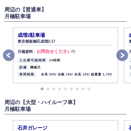
がある場合は適切に対応いたします。
周辺の【普通車】
6.個人情報管理の社内教育
月極駐車場
弊社社員全員が、個人情報の取り扱いについての重要性を理解し、より適
切に管理するよう社内教育を実施してまいります。
株式会社ミコト
成増2駐車場
2013年12月1日
代表取締役社長 野口 幸男
東京都板橋区成増2-17
お問合せください
月極賃料
：
円
入出庫可能時間
24時間
設備
機械式
車両制限
全長 505/
全幅 185/
全高 155/
総重量 1,700
周辺の【大型・ハイルーフ車】
月極駐車場
石井ガレージ