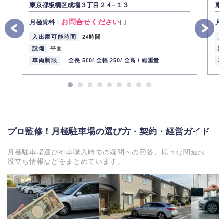
東京都板橋区成増３丁目２４−１３
お問合せください
月極賃料
：
円
入出庫可能時間
24時間
設備
平面
車両制限
全長 500/
全幅 250/
全高 /
総重量
プロ監修！月極駐車場の選び方・契約・経営ガイド
月極駐車場選びや車購入時での疑問への回答、様々な関連お
役立ち情報などをまとめています。