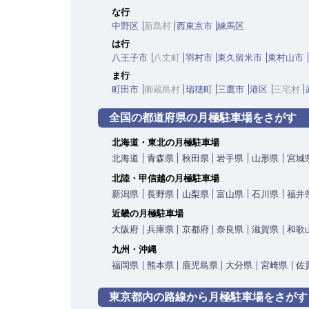
な行
中野区
新島村
西東京市
練馬区
は行
八王子市
八丈町
羽村市
東久留米市
東村山市
ま行
町田市
御蔵島村
瑞穂町
三鷹市
港区
三宅村
全国の都道府県の月極駐車場をさがす
北海道・東北の月極駐車場
北海道
青森県
秋田県
岩手県
山形県
宮城
北陸・甲信越の月極駐車場
新潟県
長野県
山梨県
富山県
石川県
福井
近畿の月極駐車場
大阪府
兵庫県
京都府
奈良県
滋賀県
和歌
九州・沖縄
福岡県
熊本県
鹿児島県
大分県
宮崎県
佐
東京都内の路線から
月極駐車場をさがす