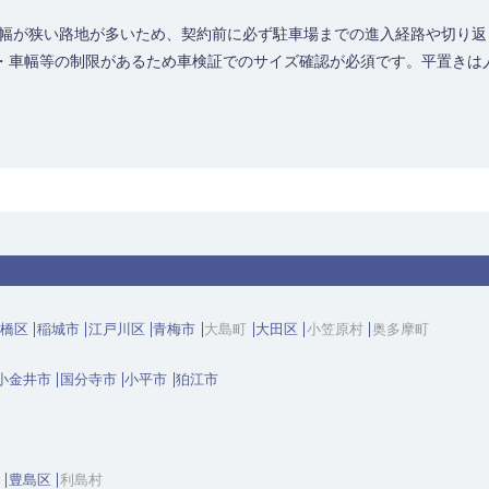
道幅が狭い路地が多いため、契約前に必ず駐車場までの進入経路や切り
・車幅等の制限があるため車検証でのサイズ確認が必須です。平置きは
橋区
稲城市
江戸川区
青梅市
大島町
大田区
小笠原村
奥多摩町
小金井市
国分寺市
小平市
狛江市
豊島区
利島村