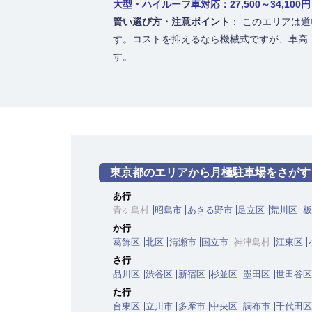
大型・ハイルーフ車対応：27,500～34,100円
賢い選び方・注意ポイント
： このエリアは
す。コストを抑えるなら機械式ですが、車高
す。
東京都のエリアから月極駐車場をさがす
あ行
青ヶ島村
昭島市
あきる野市
足立区
荒川区
板
か行
葛飾区
北区
清瀬市
国立市
神津島村
江東区
さ行
品川区
渋谷区
新宿区
杉並区
墨田区
世田谷区
た行
台東区
立川市
多摩市
中央区
調布市
千代田区