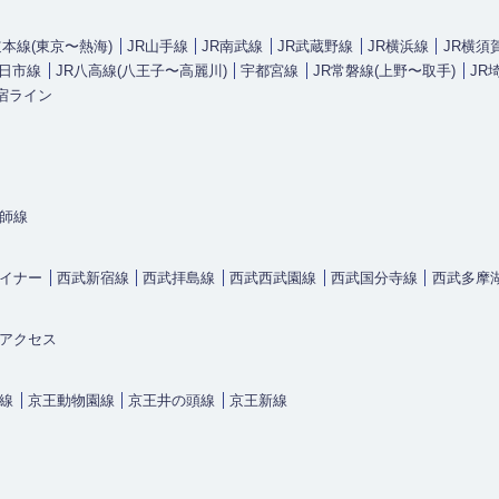
道本線(東京〜熱海)
JR山手線
JR南武線
JR武蔵野線
JR横浜線
JR横須
五日市線
JR八高線(八王子〜高麗川)
宇都宮線
JR常磐線(上野〜取手)
JR
宿ライン
師線
イナー
西武新宿線
西武拝島線
西武西武園線
西武国分寺線
西武多摩
アクセス
線
京王動物園線
京王井の頭線
京王新線