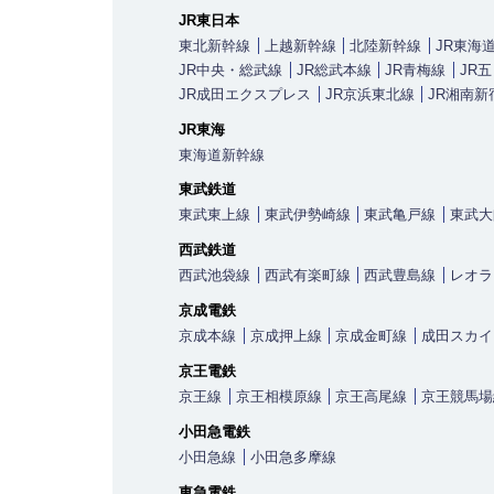
JR東日本
東北新幹線
上越新幹線
北陸新幹線
JR東海
JR中央・総武線
JR総武本線
JR青梅線
JR
JR成田エクスプレス
JR京浜東北線
JR湘南新
JR東海
東海道新幹線
東武鉄道
東武東上線
東武伊勢崎線
東武亀戸線
東武大
西武鉄道
西武池袋線
西武有楽町線
西武豊島線
レオラ
京成電鉄
京成本線
京成押上線
京成金町線
成田スカイ
京王電鉄
京王線
京王相模原線
京王高尾線
京王競馬場
小田急電鉄
小田急線
小田急多摩線
東急電鉄