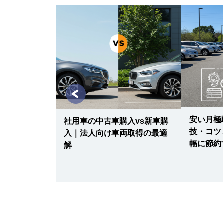
数台確保、予
3つの料金交
安い月極
社用車の中古車購入vs新車購
技・コツ
入｜法人向け車両取得の最適
幅に節約
解