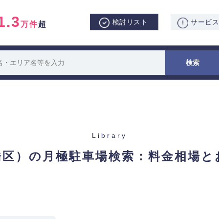
1.3
検討リスト
サービ
万件
超
Library
橋区）の月極駐車場検索：
料金相場と