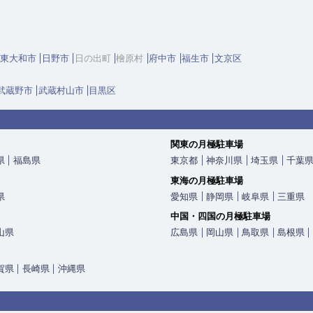
東大和市
日野市
日の出町
檜原村
府中市
福生市
文京区
武蔵野市
武蔵村山市
目黒区
関東の月極駐車場
県
福島県
東京都
神奈川県
埼玉県
千葉
東海の月極駐車場
県
愛知県
静岡県
岐阜県
三重県
中国・四国の月極駐車場
山県
広島県
岡山県
鳥取県
島根県
賀県
長崎県
沖縄県