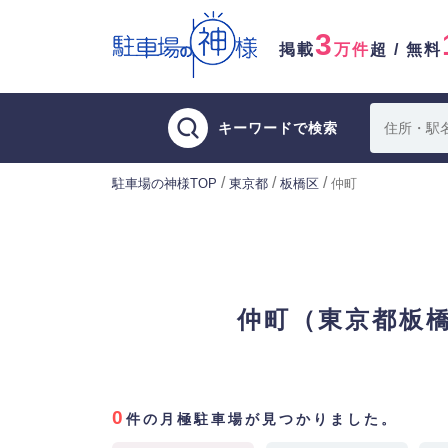
3
掲載
万件
超 / 無料
キーワードで検索
/
/
/
駐車場の神様TOP
東京都
板橋区
仲町
仲町（東京都板
0
件の月極駐車場が見つかりました。