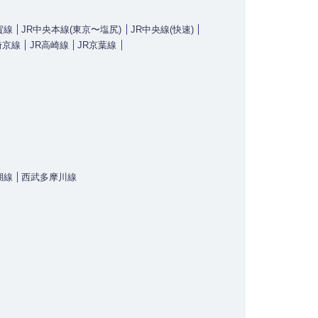
賀線
JR中央本線(東京〜塩尻)
JR中央線(快速)
埼京線
JR高崎線
JR京葉線
湖線
西武多摩川線