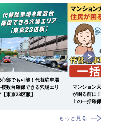
都心部でも可能！代替駐車場
マンション大規模修繕で住民
を複数台確保できる穴場エリ
が困る前に！代替駐車場5台
ア【東京23区版】
上の一括確保術
もっと見る