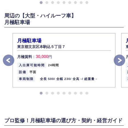
周辺の【大型・ハイルーフ車】
月極駐車場
月極駐車場
東京都文京区本駒込５丁目７
30,000
月極賃料
：
円
入出庫可能時間
24時間
設備
平面
車両制限
全長 500/
全幅 230/
全高 -/
総重量 -
プロ監修！月極駐車場の選び方・契約・経営ガイド