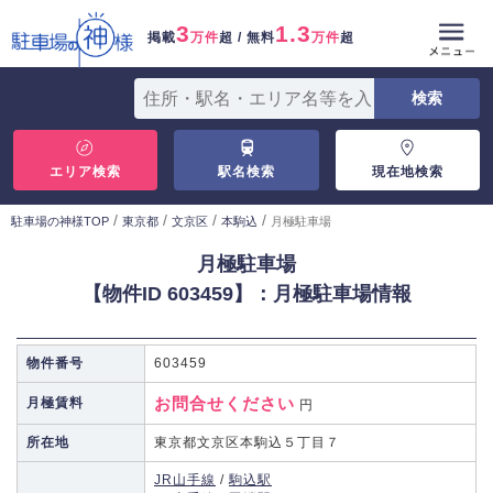
3
1.3
掲載
万件
超 / 無料
万件
超
エリア検索
駅名検索
現在地検索
/
/
/
/
駐車場の神様TOP
東京都
文京区
本駒込
月極駐車場
月極駐車場
【物件ID 603459】：月極駐車場情報
物件番号
603459
お問合せください
月極賃料
円
所在地
東京都文京区本駒込５丁目７
JR山手線
/
駒込駅