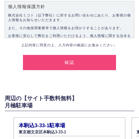
個人情報保護方針
株式会社ミコト（以下弊社）に対するお問い合わせにあたり、お客様の個
人情報をお知らせいただきます。
また、その他採用業務等で個人情報をお預かりすることがあります。
お客様に安心して弊社をご利用いただけるよう、個人情報に関する法令を
遵守し、適切な取り扱いをいたします。
上記内容に同意の上、入力内容の確認にお進みください。
1.個人情報の取得
弊社は、お客様に対して偽りや不正な方法を取ることなく、適正に個人情
報を取得いたします。
2.個人情報の利用
弊社は個人情報を以下の目的にのみ利用いたします。
以下に定めない目的で個人情報を利用する場合、あらかじめご本人の同意
を得た上で行ないます。
周辺の【サイト手数料無料】
お問い合わせに対する回答、資料等の送付
月極駐車場
採用に関する回答、情報の提供
３.個人情報の安全管理
弊社は取り扱う個人情報の外部への漏洩を防止し、その利用目的に応じて
本駒込3-33-1駐車場
適切かつ安全に管理します。
東京都文京区本駒込3-33-1
4.個人情報の第三者提供