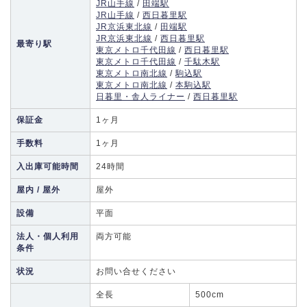
JR山手線
/
田端駅
JR山手線
/
西日暮里駅
JR京浜東北線
/
田端駅
JR京浜東北線
/
西日暮里駅
最寄り駅
東京メトロ千代田線
/
西日暮里駅
東京メトロ千代田線
/
千駄木駅
東京メトロ南北線
/
駒込駅
東京メトロ南北線
/
本駒込駅
日暮里・舎人ライナー
/
西日暮里駅
保証金
1ヶ月
手数料
1ヶ月
入出庫可能時間
24時間
屋内 / 屋外
屋外
設備
平面
法人・個人利用
両方可能
条件
状況
お問い合せください
全長
500cm