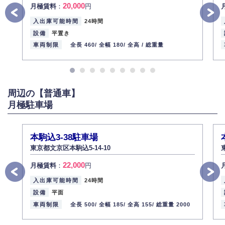
20,000
月極賃料
：
円
法的義務など正当な理由に基づく要請があった場合を除き、お客様の個人
情報をご本人の同意なく第三者に提供いたしません。
入出庫可能時間
24時間
5.個人情報の開示・訂正・削除
設備
平置き
お客様ご本人から自己の個人情報開示の請求があった場合、すみやかに開
車両制限
全長 460/
全幅 180/
全高 /
総重量
示いたします（ご本人であることが確認できない場合は開示いたしませ
ん）。
また、個人情報の内容に誤りがあり、ご本人から訂正・追加・削除の請求
がある場合は適切に対応いたします。
周辺の【普通車】
6.個人情報管理の社内教育
月極駐車場
弊社社員全員が、個人情報の取り扱いについての重要性を理解し、より適
切に管理するよう社内教育を実施してまいります。
株式会社ミコト
本駒込3-38駐車場
2013年12月1日
代表取締役社長 野口 幸男
東京都文京区本駒込5-14-10
22,000
月極賃料
：
円
入出庫可能時間
24時間
設備
平面
車両制限
全長 500/
全幅 185/
全高 155/
総重量 2000