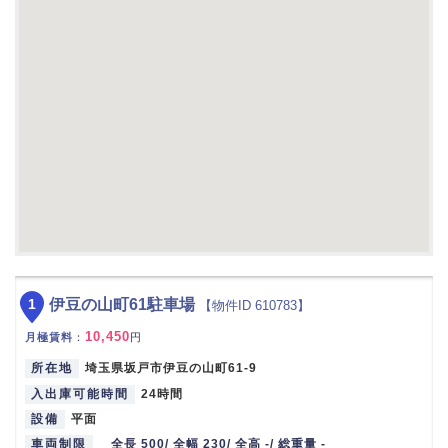
1
伊豆の山町61駐車場
【物件ID 610783】
10,450
月極賃料
：
円
所在地
埼玉県坂戸市伊豆の山町61-9
入出庫可能時間
24時間
設備
平面
車両制限
全長 500/ 全幅 230/ 全高 -/ 総重量 -