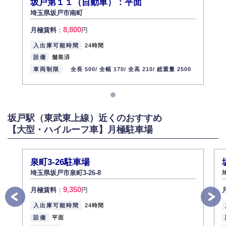
坂戸第１１（自動車）：平面
埼玉県坂戸市南町
8,800
月極賃料
：
円
入出庫可能時間
24時間
設備
舗装済
車両制限
全長 500/
全幅 170/
全高 210/
総重量 2500
坂戸駅（東武東上線）近くのおすすめ
【大型・ハイルーフ車】月極駐車場
泉町3-26駐車場
埼玉県坂戸市泉町3-26-8
9,350
月極賃料
：
円
入出庫可能時間
24時間
設備
平面