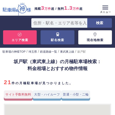
3
1.3
掲載
万件
超 / 無料
万件
超
エリア検索
駅名検索
現在地検索
/
/
/
/
駐車場の神様TOP
埼玉県
鉄道路線一覧
東武東上線
坂戸駅
坂戸駅（東武東上線）の月極駐車場検索：
料金相場とおすすめ物件情報
21
件の月極駐車場が見つかりました。
サイト手数料無料
大型・ハイルーフ
普通・小型・二輪