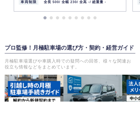
車両制限
全長 500/
全幅 230/
全高 -/
総重量 -
プロ監修！月極駐車場の選び方・契約・経営ガイド
月極駐車場選びや車購入時での疑問への回答、様々な関連お
役立ち情報などをまとめています。
引越し時の月極駐車場手
社用車保険の選び方｜法
法人向
続きガイド｜解約から新
人向け自動車保険の補償
リット
規契約まで完全マニュア
内容と保険料比較
小企業
ル