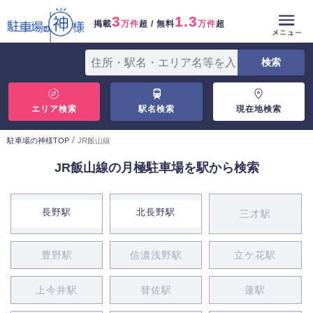
3
1.3
掲載
万件
超 / 無料
万件
超
エリア検索
駅名検索
現在地検索
/
駐車場の神様TOP
JR飯山線
JR飯山線の月極駐車場を駅から検索
長野駅
北長野駅
三才駅
豊野駅
信濃浅野駅
立ケ花駅
上今井駅
替佐駅
蓮駅