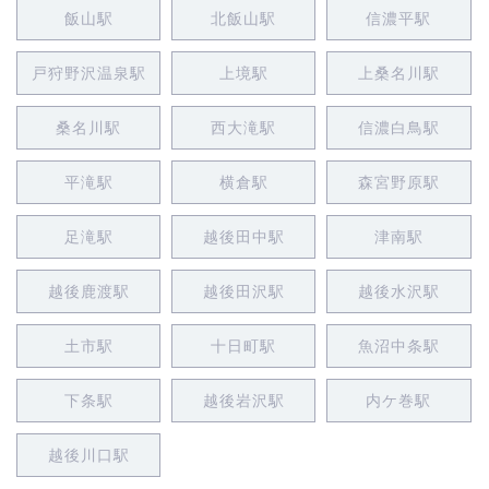
飯山駅
北飯山駅
信濃平駅
戸狩野沢温泉駅
上境駅
上桑名川駅
桑名川駅
西大滝駅
信濃白鳥駅
平滝駅
横倉駅
森宮野原駅
足滝駅
越後田中駅
津南駅
越後鹿渡駅
越後田沢駅
越後水沢駅
土市駅
十日町駅
魚沼中条駅
下条駅
越後岩沢駅
内ケ巻駅
越後川口駅