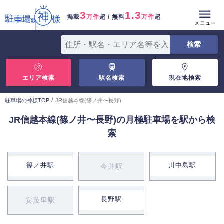
3
1.3
掲載
万件
超 / 無料
万件
超
エリア検索
駅名検索
現在地検索
/
駐車場の神様TOP
JR信越本線(篠ノ井〜長野)
JR信越本線(篠ノ井〜長野)の月極駐車場を駅から検
索
篠ノ井駅
川中島駅
今井駅
長野駅
安茂里駅