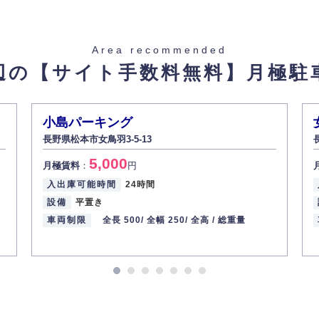
止し、その利用目的に応じて適切かつ安全に管理します。
た場合を除き、お客様の個人情報をご本人の同意なく第三者に提供いたしま
Area recommended
辺の【サイト手数料無料】
月極駐
があった場合、すみやかに開示いたします（ご本人であることが確認できな
から訂正・追加・削除の請求がある場合は適切に対応いたします。
小島パーキング
長野県松本市女鳥羽3-5-13
ての重要性を理解し、より適切に管理するよう社内教育を実施してまいりま
5,000
月極賃料
：
円
入出庫可能時間
24時間
設備
平置き
車両制限
全長 500/
全幅 250/
全高 /
総重量