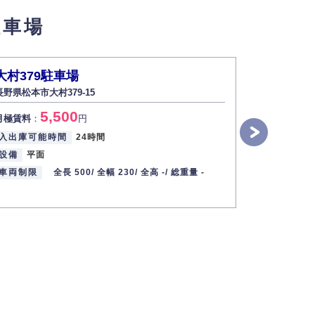
駐車場
大村379駐車場
大村562
長野県松本市大村379-15
長野県松本市
5,500
5
月極賃料
：
円
月極賃料
：
入出庫可能時間
24時間
入出庫可能
設備
平面
設備
平面
車両制限
全長 500/
全幅 230/
全高 -/
総重量 -
車両制限