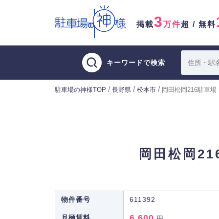
3
掲載
万件
超 / 無料
キーワードで検索
/
/
/
駐車場の神様TOP
長野県
松本市
岡田松岡216駐車場
岡田松岡21
物件番号
611392
6,600
月極賃料
円