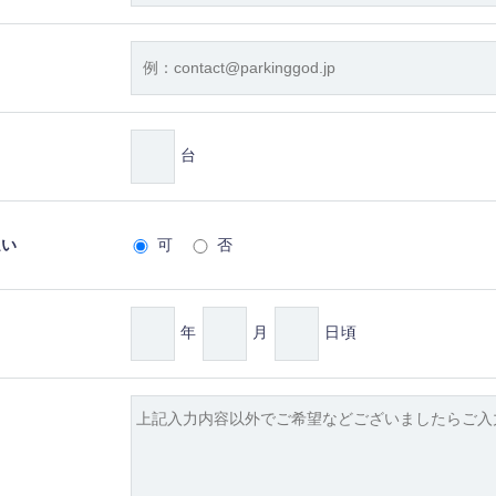
台
払い
可
否
年
月
日頃