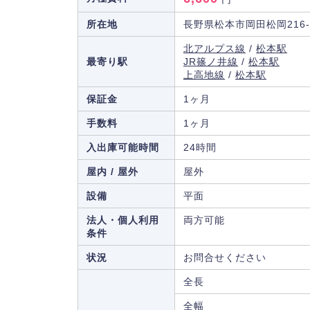
所在地
長野県松本市岡田松岡216-
北アルプス線
/
松本駅
最寄り駅
JR篠ノ井線
/
松本駅
上高地線
/
松本駅
保証金
1ヶ月
手数料
1ヶ月
入出庫可能時間
24時間
屋内 / 屋外
屋外
設備
平面
法人・個人利用
両方可能
条件
状況
お問合せください
全長
全幅