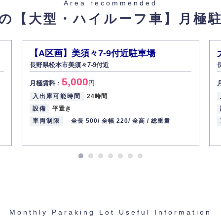
Area recommended
の【大型・ハイルーフ車】
月極
【A区画】美須々7-9付近駐車場
長野県松本市美須々7-9付近
5,000
月極賃料
：
円
入出庫可能時間
24時間
設備
平置き
車両制限
全長 500/
全幅 220/
全高 /
総重量
Monthly Paraking Lot Useful Information