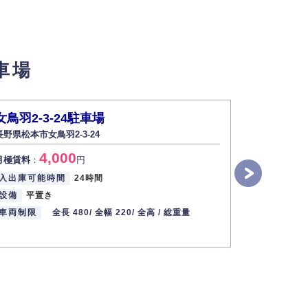
せん。
車場
い場合は開示いたしません）。
女鳥羽2-3-24駐車場
島立６４
長野県松本市女鳥羽2-3-24
長野県松本
す。
4,000
4
月極賃料
：
円
月極賃料
：
2013年12月1日
入出庫可能時間
24時間
入出庫可能
設備
平置き
設備
平置
車両制限
全長 480/
全幅 220/
全高 /
総重量
車両制限