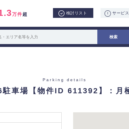
1.3
検討リスト
サービ
万件
超
Parking details
6駐車場
【物件ID 611392】：