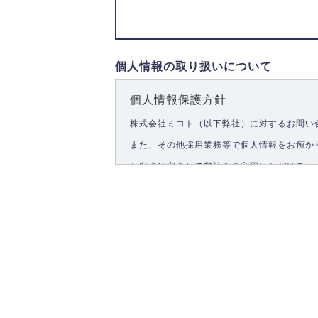
個人情報の取り扱いについて
個人情報保護方針
株式会社ミコト（以下弊社）に対するお問い
また、その他採用業務等で個人情報をお預か
お客様に安心して弊社をご利用いただけるよ
1.個人情報の取得
弊社は、お客様に対して偽りや不正な方法を
2.個人情報の利用
弊社は個人情報を以下の目的にのみ利用いた
以下に定めない目的で個人情報を利用する場
お問い合わせに対する回答、資料等の送付
採用に関する回答、情報の提供
３.個人情報の安全管理