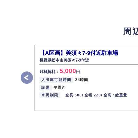
弊社は取り扱う個人情報の外部への漏洩を防
4.個人情報の第三者提供
法的義務など正当な理由に基づく要請があっ
周
5.個人情報の開示・訂正・削除
お客様ご本人から自己の個人情報開示の請求
また、個人情報の内容に誤りがあり、ご本人
【A区画】美須々7-9付近駐車場
6.個人情報管理の社内教育
長野県松本市美須々7-9付近
弊社社員全員が、個人情報の取り扱いについ
5,000
株式会社ミコト
月極賃料
：
円
入出庫可能時間
24時間
代表取締役社長 野口 幸男
設備
平置き
車両制限
全長 500/
全幅 220/
全高 /
総重量