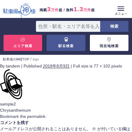
3
1.3
掲載
万件
超 / 無料
万件
超
エリア検索
駅名検索
現在地検索
/
駐車場の神様TOP
logo
By
tandem
|
Published
2018年8月9日
|
Full size is
77 × 102
pixels
sample2
Chrysanthemum
Bookmark the
permalink
.
コメントを残す
メールアドレスが公開されることはありません。
※
が付いている欄は