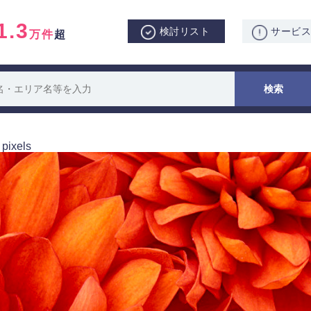
1.3
検討リスト
サービ
万件
超
pixels