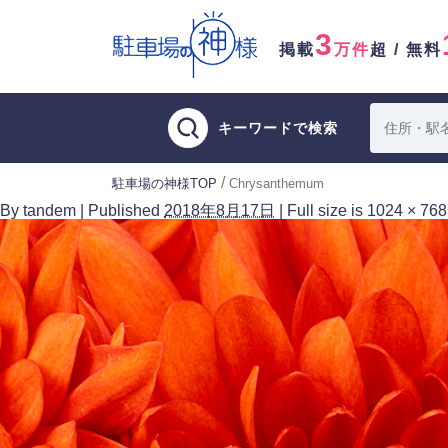
3
掲載
万件
超 / 無料
キーワードで検索
/
駐車場の神様TOP
Chrysanthemum
By
tandem
|
Published
2018年8月17日
|
Full size is
1024 × 768