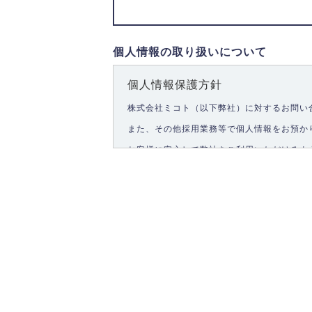
個人情報の取り扱いについて
個人情報保護方針
株式会社ミコト（以下弊社）に対するお問い
また、その他採用業務等で個人情報をお預か
お客様に安心して弊社をご利用いただけるよ
1.個人情報の取得
弊社は、お客様に対して偽りや不正な方法を
2.個人情報の利用
弊社は個人情報を以下の目的にのみ利用いた
以下に定めない目的で個人情報を利用する場
お問い合わせに対する回答、資料等の送付
採用に関する回答、情報の提供
３.個人情報の安全管理
弊社は取り扱う個人情報の外部への漏洩を防