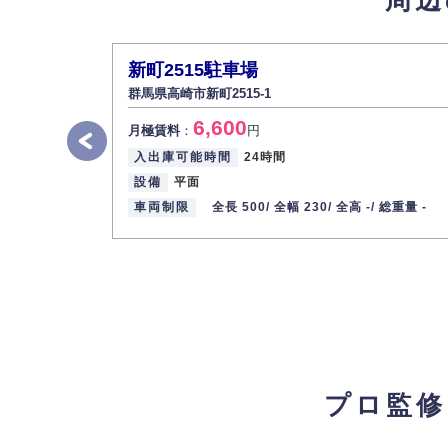
新町2515駐車場
群馬県高崎市新町2515-1
6,600
月極賃料
：
円
入出庫可能時間
24時間
設備
平面
車両制限
全長 500/
全幅 230/
全高 -/
総重量 -
プロ監修