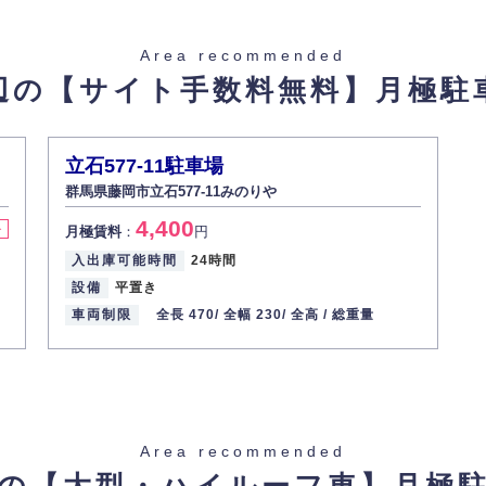
た場合を除き、お客様の個人情報をご本人の同意なく第三者に提供いたしま
Area recommended
辺の【サイト手数料無料】
月極駐
があった場合、すみやかに開示いたします（ご本人であることが確認できな
から訂正・追加・削除の請求がある場合は適切に対応いたします。
立石577-11駐車場
群馬県藤岡市立石577-11みのりや
ての重要性を理解し、より適切に管理するよう社内教育を実施してまいりま
4,400
料
月極賃料
：
円
入出庫可能時間
24時間
設備
平置き
車両制限
全長 470/
全幅 230/
全高 /
総重量
Area recommended
の【大型・ハイルーフ車】
月極