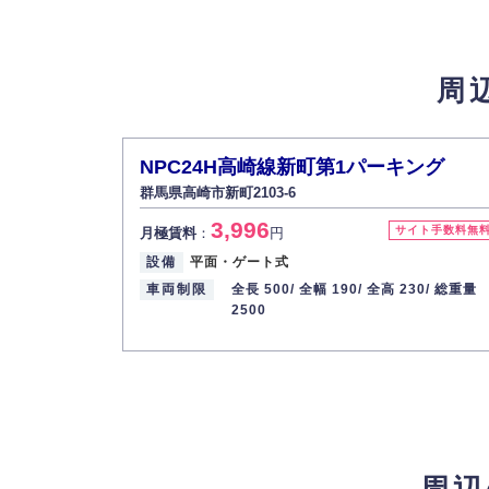
4.個人情報の第三者提供
法的義務など正当な理由に基づく要請があっ
周
5.個人情報の開示・訂正・削除
お客様ご本人から自己の個人情報開示の請求
また、個人情報の内容に誤りがあり、ご本人
NPC24H高崎線新町第1パーキング
6.個人情報管理の社内教育
群馬県高崎市新町2103-6
弊社社員全員が、個人情報の取り扱いについ
3,996
株式会社ミコト
サイト手数料無
月極賃料
：
円
設備
平面・ゲート式
代表取締役社長 野口 幸男
車両制限
全長 500/
全幅 190/
全高 230/
総重量
2500
周辺