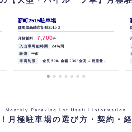
新町2515駐車場
群馬県高崎市新町2515-3
7,700
月極賃料
：
円
入出庫可能時間
24時間
設備
平面
車両制限
全長 500/
全幅 230/
全高 -/
総重量 -
Monthly Paraking Lot Useful Information
！月極駐車場の選び方・契約・