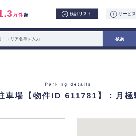
1.3
検討リスト
サービ
万件
超
Parking details
3駐車場
【物件ID 611781】：月