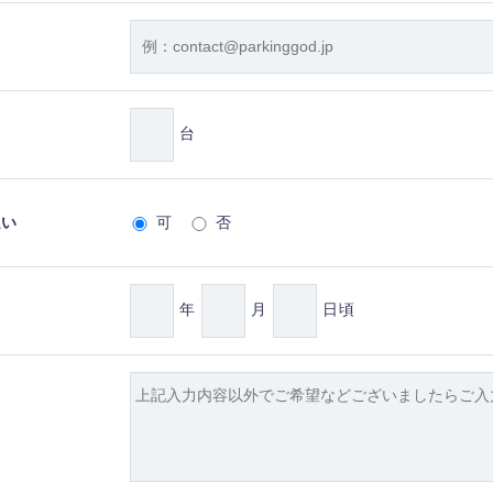
台
払い
可
否
年
月
日頃