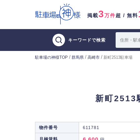
3
掲載
万件
超 / 無料
キーワードで検索
/
/
/
駐車場の神様TOP
群馬県
高崎市
新町2513駐車場
新町251
物件番号
611781
6,600
月極賃料
円