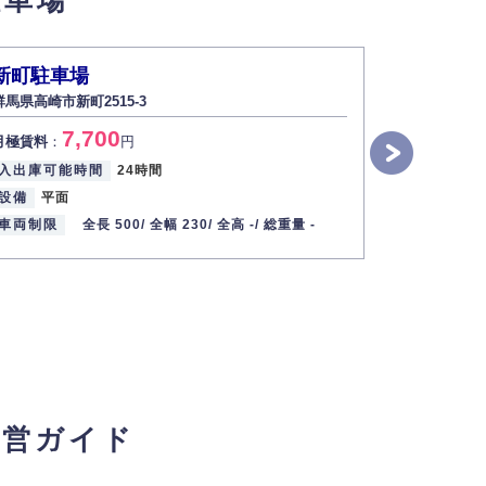
新町駐車場
NPC2
群馬県高崎市新町2515-3
群馬県高崎市新
7,700
3
月極賃料
：
円
月極賃料
：
入出庫可能時間
24時間
設備
平面
設備
平面
車両制限
車両制限
全長 500/
全幅 230/
全高 -/
総重量 -
経営ガイド