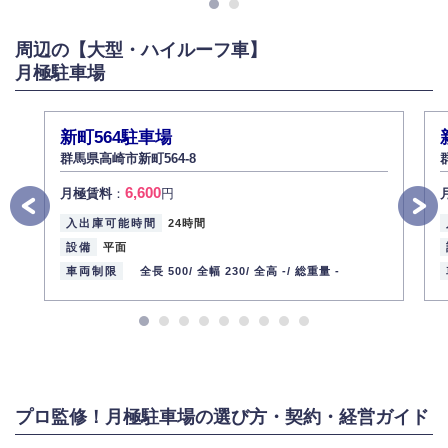
また、個人情報の内容に誤りがあり、ご本人から訂正・追加・削除の請求
がある場合は適切に対応いたします。
周辺の【大型・ハイルーフ車】
6.個人情報管理の社内教育
月極駐車場
弊社社員全員が、個人情報の取り扱いについての重要性を理解し、より適
切に管理するよう社内教育を実施してまいります。
株式会社ミコト
新町564駐車場
2013年12月1日
代表取締役社長 野口 幸男
群馬県高崎市新町564-8
6,600
月極賃料
：
円
入出庫可能時間
24時間
設備
平面
車両制限
全長 500/
全幅 230/
全高 -/
総重量 -
プロ監修！月極駐車場の選び方・契約・経営ガイド