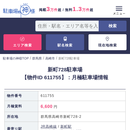
3
1.3
掲載
万件
超 / 無料
万件
超
エリア検索
駅名検索
現在地検索
/
/
/
駐車場の神様TOP
群馬県
高崎市
新町728駐車場
新町728駐車場
【物件ID 611755】：月極駐車場情報
物件番号
611755
6,600
月極賃料
円
所在地
群馬県高崎市新町728-2
JR高崎線
/
新町駅
最寄り駅