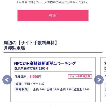
上記内容に同意の上、入力内容の確認にお進みください。
1.個人情報の取得
弊社は、お客様に対して偽りや不正な方法を取ることなく、適正に個人情
報を取得いたします。
2.個人情報の利用
弊社は個人情報を以下の目的にのみ利用いたします。
以下に定めない目的で個人情報を利用する場合、あらかじめご本人の同意
を得た上で行ないます。
周辺の【サイト手数料無料】
お問い合わせに対する回答、資料等の送付
月極駐車場
採用に関する回答、情報の提供
３.個人情報の安全管理
弊社は取り扱う個人情報の外部への漏洩を防止し、その利用目的に応じて
NPC24H高崎線新町第1パーキング
適切かつ安全に管理します。
群馬県高崎市新町2103-6
4.個人情報の第三者提供
3,996
月極賃料
：
円
サイト手数料無料
法的義務など正当な理由に基づく要請があった場合を除き、お客様の個人
情報をご本人の同意なく第三者に提供いたしません。
設備
平面・ゲート式
5.個人情報の開示・訂正・削除
車両制限
全長 500/
全幅 190/
全高 230/
総重量 2500
お客様ご本人から自己の個人情報開示の請求があった場合、すみやかに開
示いたします（ご本人であることが確認できない場合は開示いたしませ
ん）。