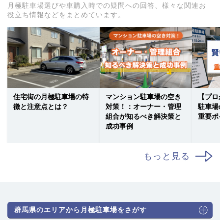
月極駐車場選びや車購入時での疑問への回答、様々な関連お
役立ち情報などをまとめています。
住宅街の月極駐車場の特
マンション駐車場の空き
【プロ
徴と注意点とは？
対策！：オーナー・管理
駐車場
組合が知るべき解決策と
重要ポ
成功事例
もっと見る
群馬県のエリアから月極駐車場をさがす