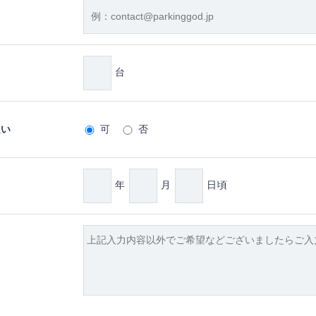
台
払い
可
否
年
月
日頃