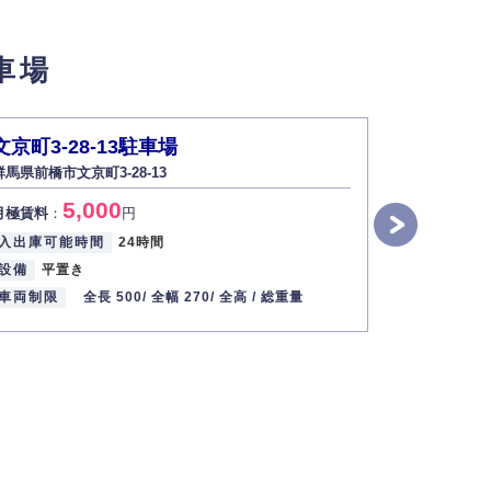
せん。
車場
い場合は開示いたしません）。
文京町3-28-13駐車場
下小出町
群馬県前橋市文京町3-28-13
群馬県前橋
す。
5,000
4
月極賃料
：
円
月極賃料
：
2013年12月1日
入出庫可能時間
24時間
入出庫可能
設備
平置き
設備
平置
車両制限
全長 500/
全幅 270/
全高 /
総重量
車両制限