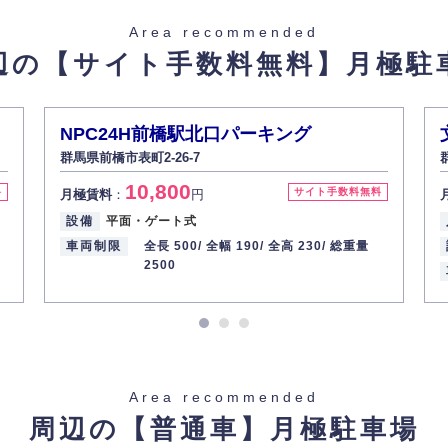
た場合を除き、お客様の個人情報をご本人の同意なく第三者に提供いたしま
Area recommended
辺の【サイト手数料無料】
月極駐
があった場合、すみやかに開示いたします（ご本人であることが確認できな
から訂正・追加・削除の請求がある場合は適切に対応いたします。
NPC24H前橋駅北口パーキング
群馬県前橋市表町2-26-7
ての重要性を理解し、より適切に管理するよう社内教育を実施してまいりま
10,800
料
サイト手数料無料
月極賃料
：
円
設備
平面・ゲート式
車両制限
全長 500/
全幅 190/
全高 230/
総重量
2500
Area recommended
周辺の【普通車】
月極駐車場