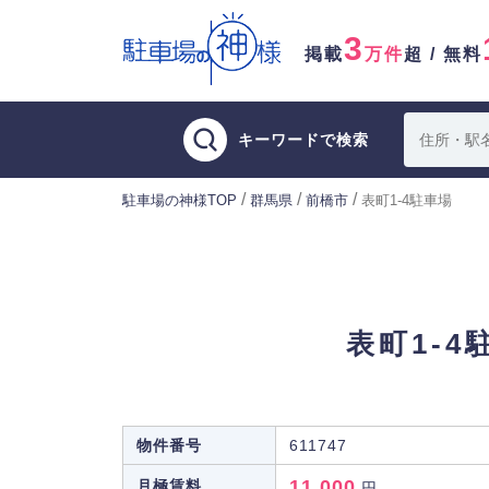
3
掲載
万件
超 / 無料
キーワードで検索
/
/
/
駐車場の神様TOP
群馬県
前橋市
表町1-4駐車場
表町1-4
物件番号
611747
11,000
月極賃料
円