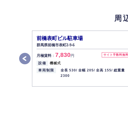
4.個人情報の第三者提供
法的義務など正当な理由に基づく要請があっ
周
5.個人情報の開示・訂正・削除
お客様ご本人から自己の個人情報開示の請求
また、個人情報の内容に誤りがあり、ご本人
前橋表町ビル駐車場
6.個人情報管理の社内教育
群馬県前橋市表町2-9-6
弊社社員全員が、個人情報の取り扱いについ
7,830
株式会社ミコト
サイト手数料無
月極賃料
：
円
設備
機械式
代表取締役社長 野口 幸男
車両制限
全長 530/
全幅 205/
全高 155/
総重量
2300