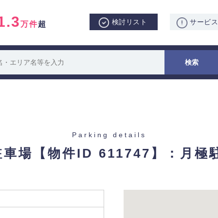
1.3
検討リスト
サービ
万件
超
Parking details
駐車場
【物件ID 611747】：月