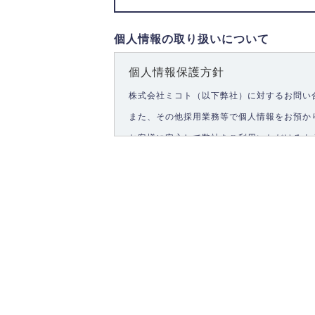
個人情報の取り扱いについて
個人情報保護方針
株式会社ミコト（以下弊社）に対するお問い
また、その他採用業務等で個人情報をお預か
お客様に安心して弊社をご利用いただけるよ
1.個人情報の取得
弊社は、お客様に対して偽りや不正な方法を
2.個人情報の利用
弊社は個人情報を以下の目的にのみ利用いた
以下に定めない目的で個人情報を利用する場
お問い合わせに対する回答、資料等の送付
採用に関する回答、情報の提供
３.個人情報の安全管理
弊社は取り扱う個人情報の外部への漏洩を防