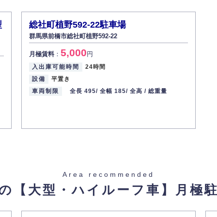
型
総社町植野592-22駐車場
群馬県前橋市総社町植野592-22
5,000
月極賃料
：
円
入出庫可能時間
24時間
設備
平置き
車両制限
全長 495/
全幅 185/
全高 /
総重量
Area recommended
の【大型・ハイルーフ車】
月極