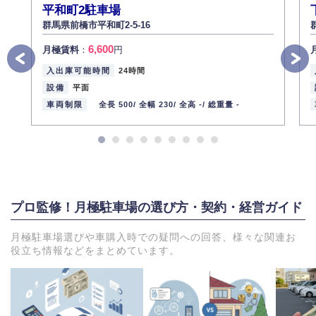
平和町2駐車場
群馬県前橋市平和町2-5-16
6,600
月極賃料
：
円
入出庫可能時間
24時間
設備
平面
車両制限
全長 500/
全幅 230/
全高 -/
総重量 -
プロ監修！月極駐車場の選び方・契約・経営ガイド
月極駐車場選びや車購入時での疑問への回答、様々な関連お
役立ち情報などをまとめています。