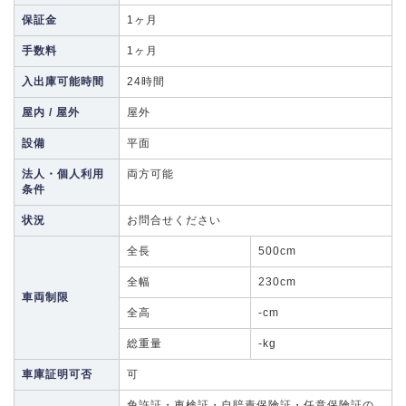
保証金
1ヶ月
手数料
1ヶ月
入出庫可能時間
24時間
屋内 / 屋外
屋外
設備
平面
法人・個人利用
両方可能
条件
状況
お問合せください
全長
500cm
全幅
230cm
車両制限
全高
-cm
総重量
-kg
車庫証明可否
可
免許証・車検証・自賠責保険証・任意保険証の