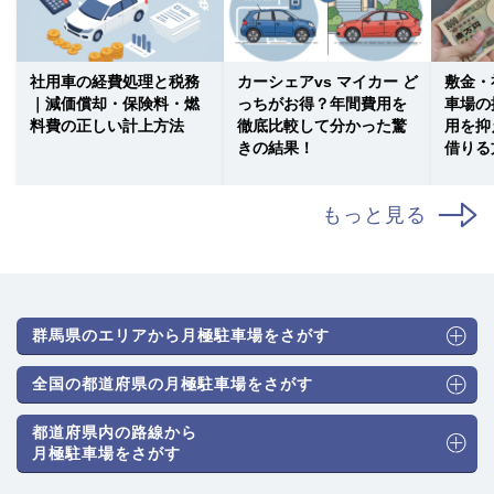
社用車の経費処理と税務
カーシェアvs マイカー ど
敷金・
｜減価償却・保険料・燃
っちがお得？年間費用を
車場の
料費の正しい計上方法
徹底比較して分かった驚
用を抑
きの結果！
借りる
もっと見る
群馬県のエリアから月極駐車場をさがす
全国の都道府県の月極駐車場をさがす
都道府県内の路線から
月極駐車場をさがす