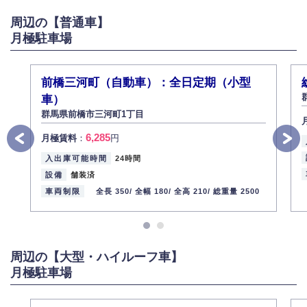
がある場合は適切に対応いたします。
周辺の【普通車】
6.個人情報管理の社内教育
月極駐車場
弊社社員全員が、個人情報の取り扱いについての重要性を理解し、より適
切に管理するよう社内教育を実施してまいります。
株式会社ミコト
前橋三河町（自動車）：全日定期（小型
2013年12月1日
代表取締役社長 野口 幸男
車）
群馬県前橋市三河町1丁目
6,285
月極賃料
：
円
入出庫可能時間
24時間
設備
舗装済
車両制限
全長 350/
全幅 180/
全高 210/
総重量 2500
周辺の【大型・ハイルーフ車】
月極駐車場