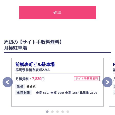
1.個人情報の取得
弊社は、お客様に対して偽りや不正な方法を取ることなく、適正に個人情
報を取得いたします。
2.個人情報の利用
弊社は個人情報を以下の目的にのみ利用いたします。
以下に定めない目的で個人情報を利用する場合、あらかじめご本人の同意
を得た上で行ないます。
周辺の【サイト手数料無料】
お問い合わせに対する回答、資料等の送付
月極駐車場
採用に関する回答、情報の提供
３.個人情報の安全管理
弊社は取り扱う個人情報の外部への漏洩を防止し、その利用目的に応じて
前橋表町ビル駐車場
適切かつ安全に管理します。
群馬県前橋市表町2-9-6
4.個人情報の第三者提供
7,830
月極賃料
：
円
サイト手数料無料
法的義務など正当な理由に基づく要請があった場合を除き、お客様の個人
情報をご本人の同意なく第三者に提供いたしません。
設備
機械式
5.個人情報の開示・訂正・削除
車両制限
全長 530/
全幅 205/
全高 155/
総重量 2300
お客様ご本人から自己の個人情報開示の請求があった場合、すみやかに開
示いたします（ご本人であることが確認できない場合は開示いたしませ
ん）。
また、個人情報の内容に誤りがあり、ご本人から訂正・追加・削除の請求