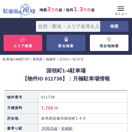
3
1.3
掲載
万件
超 / 無料
万件
超
エリア検索
駅名検索
現在地検索
/
/
/
駐車場の神様TOP
群馬県
前橋市
国領町1-4駐車場
国領町1-4駐車場
【物件ID 611738】：月極駐車場情報
物件番号
611738
7,700
月極賃料
円
所在地
群馬県前橋市国領町1-4-8
最寄り駅
JR両毛線
/
前橋駅