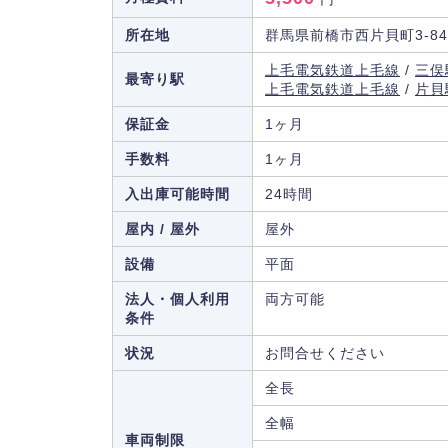
所在地
群馬県前橋市西片貝町3-84
上毛電気鉄道上毛線
/
三俣
最寄り駅
上毛電気鉄道上毛線
/
片貝
保証金
1ヶ月
手数料
1ヶ月
入出庫可能時間
24時間
屋内 / 屋外
屋外
設備
平面
法人・個人利用
両方可能
条件
状況
お問合せください
全長
全幅
車両制限