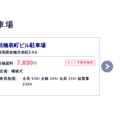
せん。
車場
い場合は開示いたしません）。
前橋表町ビル駐車場
下小出町
群馬県前橋市表町2-9-6
群馬県前橋
す。
7,830
4
サイト手数料無料
月極賃料
：
円
月極賃料
：
2013年12月1日
設備
機械式
入出庫可能
車両制限
全長 530/
全幅 205/
全高 155/
総重量
設備
平置
2300
車両制限