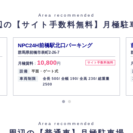
た場合を除き、お客様の個人情報をご本人の同意なく第三者に提供いたしま
Area recommended
辺の【サイト手数料無料】
月極駐
があった場合、すみやかに開示いたします（ご本人であることが確認できな
から訂正・追加・削除の請求がある場合は適切に対応いたします。
NPC24H前橋駅北口パーキング
群馬県前橋市表町2-26-7
ての重要性を理解し、より適切に管理するよう社内教育を実施してまいりま
10,800
サイト手数料無料
月極賃料
：
円
設備
平面・ゲート式
車両制限
全長 500/
全幅 190/
全高 230/
総重量
2500
Area recommended
周辺の【普通車】
月極駐車場