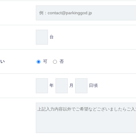
台
払い
可
否
年
月
日頃