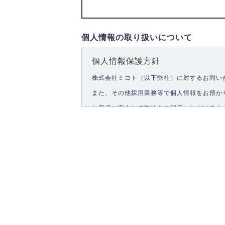
個人情報の取り扱いについて
個人情報保護方針
株式会社ミコト（以下弊社）に対するお問い
また、その他採用業務等で個人情報をお預か
お客様に安心して弊社をご利用いただけるよ
1.個人情報の取得
弊社は、お客様に対して偽りや不正な方法を
2.個人情報の利用
弊社は個人情報を以下の目的にのみ利用いた
以下に定めない目的で個人情報を利用する場
お問い合わせに対する回答、資料等の送付
採用に関する回答、情報の提供
３.個人情報の安全管理
弊社は取り扱う個人情報の外部への漏洩を防