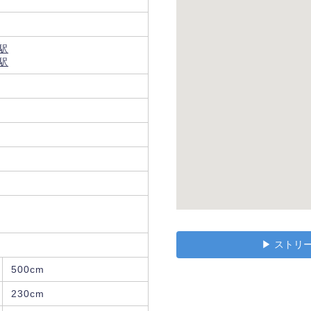
駅
駅
▶︎ スト
500cm
230cm