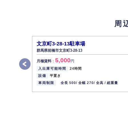
4.個人情報の第三者提供
法的義務など正当な理由に基づく要請があっ
周
5.個人情報の開示・訂正・削除
お客様ご本人から自己の個人情報開示の請求
また、個人情報の内容に誤りがあり、ご本人
文京町3-28-13駐車場
6.個人情報管理の社内教育
群馬県前橋市文京町3-28-13
弊社社員全員が、個人情報の取り扱いについ
5,000
株式会社ミコト
月極賃料
：
円
入出庫可能時間
24時間
代表取締役社長 野口 幸男
設備
平置き
車両制限
全長 500/
全幅 270/
全高 /
総重量