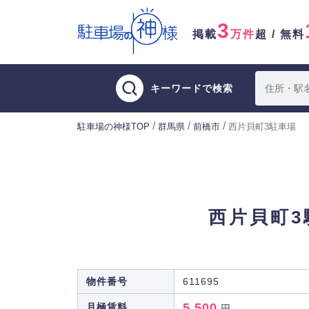
3
掲載
万件
超 / 無料
キーワードで検索
/
/
/
駐車場の神様TOP
群馬県
前橋市
西片貝町3駐車場
西片貝町3
物件番号
611695
5,500
月極賃料
円