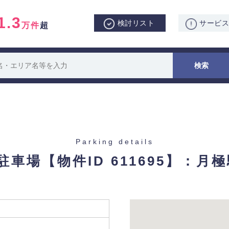
1.3
検討リスト
サービ
万件
超
Parking details
駐車場
【物件ID 611695】：月