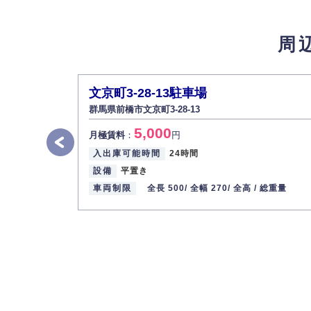
4.個人情報の第三者提供
法的義務など正当な理由に基づく要請があっ
周
5.個人情報の開示・訂正・削除
お客様ご本人から自己の個人情報開示の請求
また、個人情報の内容に誤りがあり、ご本人
文京町3-28-13駐車場
6.個人情報管理の社内教育
群馬県前橋市文京町3-28-13
弊社社員全員が、個人情報の取り扱いについ
5,000
株式会社ミコト
月極賃料
：
円
入出庫可能時間
24時間
代表取締役社長 野口 幸男
設備
平置き
車両制限
全長 500/
全幅 270/
全高 /
総重量