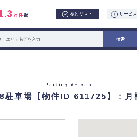
1.3
検討リスト
サービ
万件
超
Parking details
18駐車場
【物件ID 611725】：