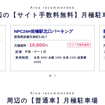
た場合を除き、お客様の個人情報をご本人の同意なく第三者に提供いたしま
Area recommended
辺の【サイト手数料無料】
月極駐
があった場合、すみやかに開示いたします（ご本人であることが確認できな
から訂正・追加・削除の請求がある場合は適切に対応いたします。
NPC24H前橋駅北口パーキング
群馬県前橋市表町2-26-7
ての重要性を理解し、より適切に管理するよう社内教育を実施してまいりま
10,800
サイト手数料無料
月極賃料
：
円
設備
平面・ゲート式
車両制限
全長 500/
全幅 190/
全高 230/
総重量
2500
Area recommended
周辺の【普通車】
月極駐車場