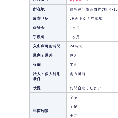
所在地
群馬県前橋市西片貝町4-18
最寄り駅
JR両毛線
/
前橋駅
保証金
1ヶ月
手数料
1ヶ月
入出庫可能時間
24時間
屋内 / 屋外
屋外
設備
平面
法人・個人利用
両方可能
条件
状況
お問合せください
全長
全幅
車両制限
全高