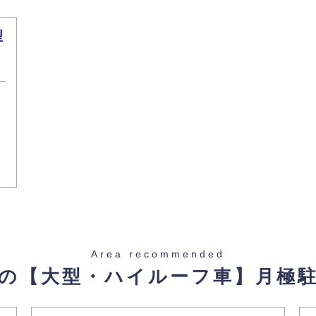
型
Area recommended
の【大型・ハイルーフ車】
月極