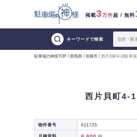
3
掲載
万件
超 / 無料
キーワードで検索
/
/
/
駐車場の神様TOP
群馬県
前橋市
西片貝町4-18駐車場
西片貝町4-
物件番号
611725
6,600
月極賃料
円