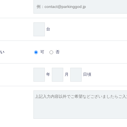
台
払い
可
否
年
月
日頃