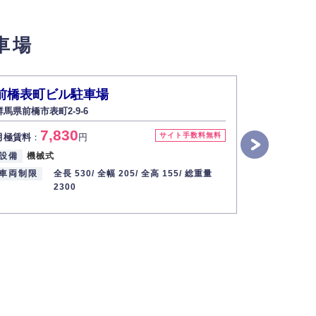
せん。
車場
い場合は開示いたしません）。
前橋表町ビル駐車場
下小出町
群馬県前橋市表町2-9-6
群馬県前橋
す。
7,830
4
サイト手数料無料
月極賃料
：
円
月極賃料
：
2013年12月1日
設備
機械式
入出庫可能
車両制限
全長 530/
全幅 205/
全高 155/
総重量
設備
平置
2300
車両制限