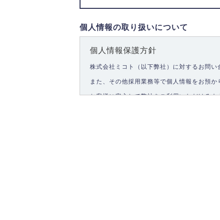
個人情報の取り扱いについて
個人情報保護方針
株式会社ミコト（以下弊社）に対するお問い
また、その他採用業務等で個人情報をお預か
お客様に安心して弊社をご利用いただけるよ
1.個人情報の取得
弊社は、お客様に対して偽りや不正な方法を
2.個人情報の利用
弊社は個人情報を以下の目的にのみ利用いた
以下に定めない目的で個人情報を利用する場
お問い合わせに対する回答、資料等の送付
採用に関する回答、情報の提供
３.個人情報の安全管理
弊社は取り扱う個人情報の外部への漏洩を防