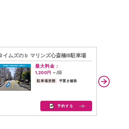
タイムズのｂ マリンズ心斎橋III駐車場
akipp
最大料金：
最大料金
1,200円
～/日
1,000円
~
駐車場形態
平置き舗装
駐車場形態
予約する