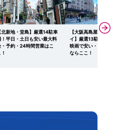
【北新地・堂島】厳選14駐車
【大阪高島屋・なんばマル
場！平日・土日も安い最大料
イ】厳選13駐車場！セール
金・予約・24時間営業はこ
映画で安い・予約・無料割引
こ！
ならここ！