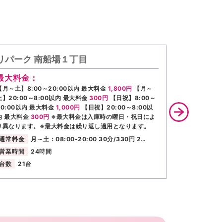
リパーク 南船場１丁目
リパーク
最大料金：
最大料金
【月～土】8:00～20:00以内 最大料金
1,800円
【月～
【月～土】8:
土】20:00～8:00以内 最大料金
300円
【日祝】8:00～
土】20:00
20:00以内 最大料金
1,000円
【日祝】20:00～8:00以
20:00以内
内 最大料金
300円
※最大料金は入庫時の曜日・祝日によ
最大料金
30
り異なります。※最大料金は繰り返し適用となります。
異なります。
通常料金
月～土：08:00-20:00 30分/330円 2…
通常料金
営業時間
24時間
営業時間
台数
21台
台数
10台