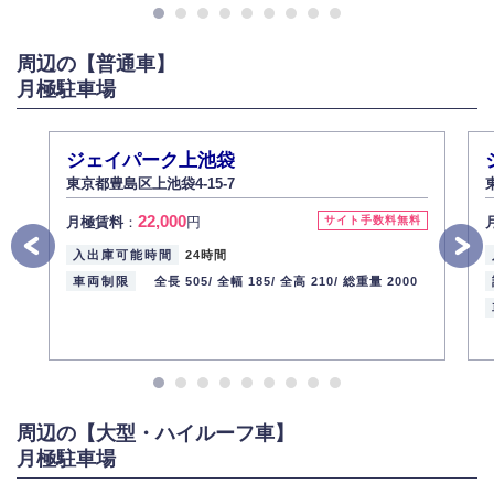
がある場合は適切に対応いたします。
6.個人情報管理の社内教育
周辺の【普通車】
弊社社員全員が、個人情報の取り扱いについての重要性を理解し、より適
切に管理するよう社内教育を実施してまいります。
月極駐車場
株式会社ミコト
2013年12月1日
代表取締役社長 野口 幸男
ジェイパーク上池袋
東京都豊島区上池袋4-15-7
22,000
月極賃料
：
円
サイト手数料無料
入出庫可能時間
24時間
車両制限
全長 505/
全幅 185/
全高 210/
総重量 2000
周辺の【大型・ハイルーフ車】
月極駐車場