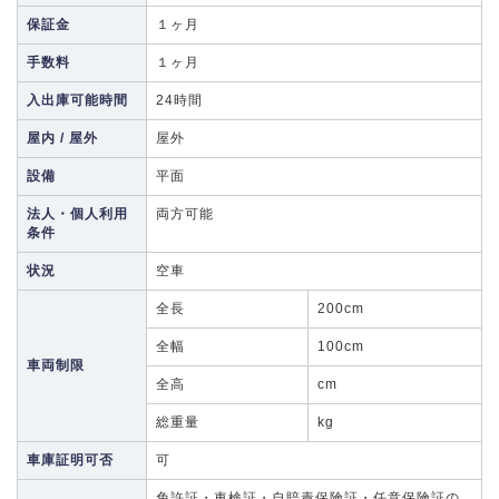
保証金
１ヶ月
手数料
１ヶ月
入出庫可能時間
24時間
屋内 / 屋外
屋外
設備
平面
法人・個人利用
両方可能
条件
状況
空車
全長
200cm
全幅
100cm
車両制限
全高
cm
総重量
kg
車庫証明可否
可
免許証・車検証・自賠責保険証・任意保険証の