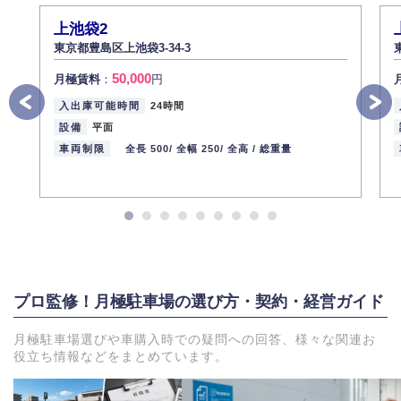
上池袋2
東京都豊島区上池袋3-34-3
50,000
月極賃料
：
円
入出庫可能時間
24時間
設備
平面
車両制限
全長 500/
全幅 250/
全高 /
総重量
プロ監修！月極駐車場の選び方・契約・経営ガイド
月極駐車場選びや車購入時での疑問への回答、様々な関連お
役立ち情報などをまとめています。