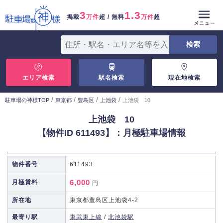
3
1.3
掲載
万件
超 / 無料
万件
超
エリア検索
駅名検索
現在地検索
/
/
/
/
駐車場の神様TOP
東京都
豊島区
上池袋
上池袋 10
上池袋 10
【物件ID 611493】：月極駐車場情報
物件番号
611493
6,000
月極賃料
円
所在地
東京都豊島区上池袋4-2
最寄り駅
東武東上線
/
北池袋駅