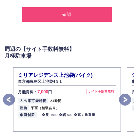
1.個人情報の取得
弊社は、お客様に対して偽りや不正な方法を取ることなく、適正に個人情
報を取得いたします。
2.個人情報の利用
弊社は個人情報を以下の目的にのみ利用いたします。
以下に定めない目的で個人情報を利用する場合、あらかじめご本人の同意
を得た上で行ないます。
周辺の【サイト手数料無料】
お問い合わせに対する回答、資料等の送付
月極駐車場
採用に関する回答、情報の提供
３.個人情報の安全管理
弊社は取り扱う個人情報の外部への漏洩を防止し、その利用目的に応じて
ミリアレジデンス上池袋(バイク)
適切かつ安全に管理します。
東京都豊島区上池袋4-9-1
4.個人情報の第三者提供
7,000
月極賃料
：
円
サイト手数料無料
法的義務など正当な理由に基づく要請があった場合を除き、お客様の個人
情報をご本人の同意なく第三者に提供いたしません。
入出庫可能時間
24時間
5.個人情報の開示・訂正・削除
設備
平面（舗装あり）
お客様ご本人から自己の個人情報開示の請求があった場合、すみやかに開
車両制限
全長 195/
全幅 68/
全高 /
総重量
示いたします（ご本人であることが確認できない場合は開示いたしませ
ん）。
また、個人情報の内容に誤りがあり、ご本人から訂正・追加・削除の請求