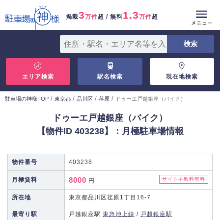
3
1.3
掲載
万件
超 / 無料
万件
超
エリア検索
駅名検索
現在地検索
/
/
/
/
駐車場の神様TOP
東京都
品川区
荏原
ドゥーエ戸越銀座（バイク）
ドゥーエ戸越銀座（バイク）
【物件ID 403238】：月極駐車場情報
物件番号
403238
8000
月極賃料
サイト手数料無料
円
所在地
東京都品川区荏原1丁目16-7
最寄り駅
戸越銀座駅
東急池上線
/
戸越銀座駅