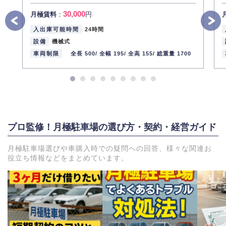
30,000
月極賃料
：
円
入出庫可能時間
24時間
設備
機械式
車両制限
全長 500/
全幅 195/
全高 155/
総重量 1700
プロ監修！月極駐車場の選び方・契約・経営ガイド
月極駐車場選びや車購入時での疑問への回答、様々な関連お
役立ち情報などをまとめています。