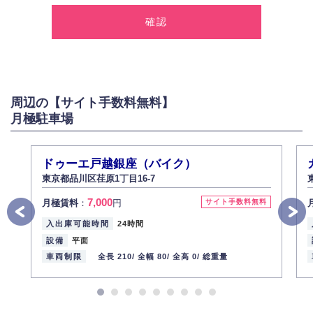
弊社は、お客様に対して偽りや不正な方法を取ることなく、適正に個人情
報を取得いたします。
2.個人情報の利用
弊社は個人情報を以下の目的にのみ利用いたします。
以下に定めない目的で個人情報を利用する場合、あらかじめご本人の同意
を得た上で行ないます。
周辺の【サイト手数料無料】
お問い合わせに対する回答、資料等の送付
月極駐車場
採用に関する回答、情報の提供
３.個人情報の安全管理
弊社は取り扱う個人情報の外部への漏洩を防止し、その利用目的に応じて
ドゥーエ戸越銀座（バイク）
適切かつ安全に管理します。
東京都品川区荏原1丁目16-7
4.個人情報の第三者提供
7,000
月極賃料
：
円
サイト手数料無料
法的義務など正当な理由に基づく要請があった場合を除き、お客様の個人
情報をご本人の同意なく第三者に提供いたしません。
入出庫可能時間
24時間
5.個人情報の開示・訂正・削除
設備
平面
お客様ご本人から自己の個人情報開示の請求があった場合、すみやかに開
車両制限
全長 210/
全幅 80/
全高 0/
総重量
示いたします（ご本人であることが確認できない場合は開示いたしませ
ん）。
また、個人情報の内容に誤りがあり、ご本人から訂正・追加・削除の請求
がある場合は適切に対応いたします。