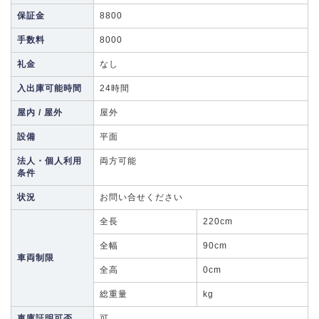
保証金
8800
手数料
8000
礼金
なし
入出庫可能時間
24時間
屋内 / 屋外
屋外
設備
平面
法人・個人利用
両方可能
条件
状況
お問い合せください
全長
220cm
全幅
90cm
車両制限
全高
0cm
総重量
kg
車庫証明可否
可