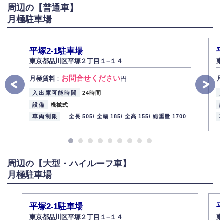
周辺の【普通車】
6.個人情報管理の社内教育
月極駐車場
弊社社員全員が、個人情報の取り扱いについての重要性を理解し、より適
切に管理するよう社内教育を実施してまいります。
株式会社ミコト
平塚2-1駐車場
2013年12月1日
代表取締役社長 野口 幸男
東京都品川区平塚２丁目１−１４
お問合せください
月極賃料
：
円
入出庫可能時間
24時間
設備
機械式
車両制限
全長 505/
全幅 185/
全高 155/
総重量 1700
周辺の【大型・ハイルーフ車】
月極駐車場
平塚2-1駐車場
東京都品川区平塚２丁目１−１４