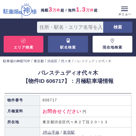
3
1.3
掲載
万件
超 / 無料
万件
超
エリア検索
駅名検索
現在地検索
/
/
/
/
駐車場の神様TOP
東京都
渋谷区
代々木
パレステュディオ代々木
パレステュディオ代々木
【物件ID 606717】：月極駐車場情報
物件番号
606717
お問合せください
月極賃料
円
所在地
東京都渋谷区代々木２丁目２０−１３
JR山手線
/
新宿駅