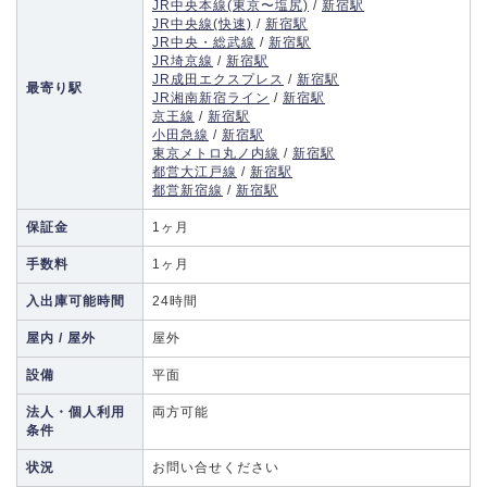
JR中央本線(東京〜塩尻)
/
新宿駅
JR中央線(快速)
/
新宿駅
JR中央・総武線
/
新宿駅
JR埼京線
/
新宿駅
JR成田エクスプレス
/
新宿駅
最寄り駅
JR湘南新宿ライン
/
新宿駅
京王線
/
新宿駅
小田急線
/
新宿駅
東京メトロ丸ノ内線
/
新宿駅
都営大江戸線
/
新宿駅
都営新宿線
/
新宿駅
保証金
1ヶ月
手数料
1ヶ月
入出庫可能時間
24時間
屋内 / 屋外
屋外
設備
平面
法人・個人利用
両方可能
条件
状況
お問い合せください