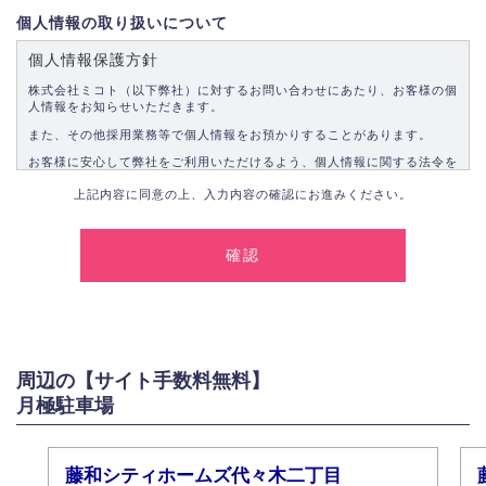
個人情報の取り扱いについて
個人情報保護方針
株式会社ミコト（以下弊社）に対するお問い合わせにあたり、お客様の個
人情報をお知らせいただきます。
また、その他採用業務等で個人情報をお預かりすることがあります。
お客様に安心して弊社をご利用いただけるよう、個人情報に関する法令を
遵守し、適切な取り扱いをいたします。
上記内容に同意の上、入力内容の確認にお進みください。
1.個人情報の取得
弊社は、お客様に対して偽りや不正な方法を取ることなく、適正に個人情
報を取得いたします。
2.個人情報の利用
弊社は個人情報を以下の目的にのみ利用いたします。
以下に定めない目的で個人情報を利用する場合、あらかじめご本人の同意
を得た上で行ないます。
周辺の【サイト手数料無料】
お問い合わせに対する回答、資料等の送付
月極駐車場
採用に関する回答、情報の提供
３.個人情報の安全管理
弊社は取り扱う個人情報の外部への漏洩を防止し、その利用目的に応じて
藤和シティホームズ代々木二丁目
適切かつ安全に管理します。