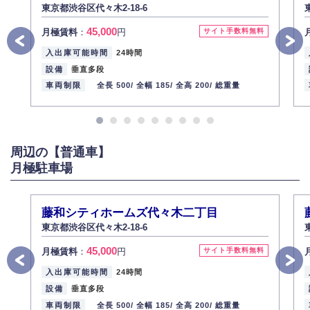
東京都渋谷区代々木2-18-6
4.個人情報の第三者提供
45,000
月極賃料
：
円
サイト手数料無料
法的義務など正当な理由に基づく要請があった場合を除き、お客様の個人
情報をご本人の同意なく第三者に提供いたしません。
入出庫可能時間
24時間
5.個人情報の開示・訂正・削除
設備
垂直多段
お客様ご本人から自己の個人情報開示の請求があった場合、すみやかに開
車両制限
全長 500/
全幅 185/
全高 200/
総重量
示いたします（ご本人であることが確認できない場合は開示いたしませ
ん）。
また、個人情報の内容に誤りがあり、ご本人から訂正・追加・削除の請求
がある場合は適切に対応いたします。
周辺の【普通車】
6.個人情報管理の社内教育
月極駐車場
弊社社員全員が、個人情報の取り扱いについての重要性を理解し、より適
切に管理するよう社内教育を実施してまいります。
株式会社ミコト
藤和シティホームズ代々木二丁目
2013年12月1日
代表取締役社長 野口 幸男
東京都渋谷区代々木2-18-6
45,000
月極賃料
：
円
サイト手数料無料
入出庫可能時間
24時間
設備
垂直多段
車両制限
全長 500/
全幅 185/
全高 200/
総重量