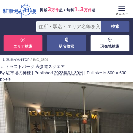
3
1.3
掲載
万件
超 / 無料
万件
超
エリア検索
駅名検索
現在地検索
/
駐車場の神様TOP
IMG_3509
←
トラストパーク 表参道スクエア
By
駐車場の神様
|
Published
2023年6月30日
|
Full size is
800 × 600
pixels