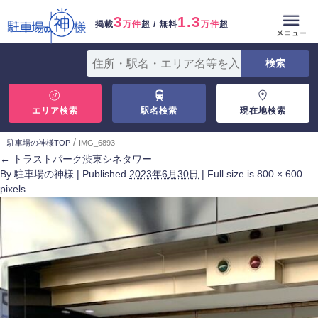
3
1.3
掲載
万件
超 / 無料
万件
超
エリア検索
駅名検索
現在地検索
/
駐車場の神様TOP
IMG_6893
←
トラストパーク渋東シネタワー
By
駐車場の神様
|
Published
2023年6月30日
|
Full size is
800 × 600
pixels