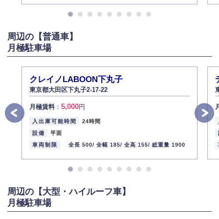
また、個人情報の内容に誤りがあり、ご本人から訂正・追加・削除の請求
がある場合は適切に対応いたします。
6.個人情報管理の社内教育
周辺の【普通車】
弊社社員全員が、個人情報の取り扱いについての重要性を理解し、より適
切に管理するよう社内教育を実施してまいります。
月極駐車場
株式会社ミコト
2013年12月1日
代表取締役社長 野口 幸男
クレイノLABOON下丸子
東京都大田区下丸子2-17-22
5,000
月極賃料
：
円
入出庫可能時間
24時間
設備
平面
車両制限
全長 500/
全幅 185/
全高 155/
総重量 1900
周辺の【大型・ハイルーフ車】
月極駐車場