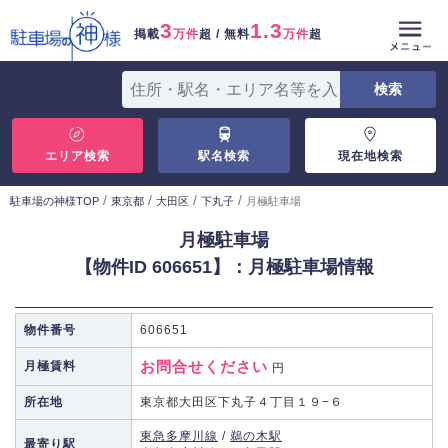
3
1.3
掲載
万件
超 / 無料
万件
超
エリア検索
駅名検索
現在地検索
/
/
/
/
駐車場の神様TOP
東京都
大田区
下丸子
月極駐車場
月極駐車場
【物件ID 606651】：月極駐車場情報
物件番号
606651
お問合せください
月極賃料
円
所在地
東京都大田区下丸子４丁目１９−６
東急多摩川線
/
鵜の木駅
最寄り駅