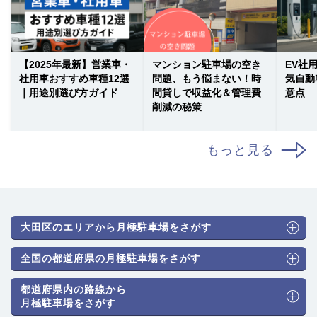
【2025年最新】営業車・
マンション駐車場の空き
EV社
社用車おすすめ車種12選
問題、もう悩まない！時
気自動
｜用途別選び方ガイド
間貸しで収益化＆管理費
意点
削減の秘策
もっと見る
大田区のエリアから月極駐車場をさがす
全国の都道府県の月極駐車場をさがす
都道府県内の路線から
月極駐車場をさがす