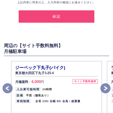
上記内容に同意の上、入力内容の確認にお進みください。
1.個人情報の取得
弊社は、お客様に対して偽りや不正な方法を取ることなく、適正に個人情
報を取得いたします。
2.個人情報の利用
弊社は個人情報を以下の目的にのみ利用いたします。
以下に定めない目的で個人情報を利用する場合、あらかじめご本人の同意
を得た上で行ないます。
周辺の【サイト手数料無料】
お問い合わせに対する回答、資料等の送付
月極駐車場
採用に関する回答、情報の提供
３.個人情報の安全管理
弊社は取り扱う個人情報の外部への漏洩を防止し、その利用目的に応じて
ジーベック下丸子(バイク)
適切かつ安全に管理します。
東京都大田区下丸子3-25-4
4.個人情報の第三者提供
6,000
月極賃料
：
円
サイト手数料無料
法的義務など正当な理由に基づく要請があった場合を除き、お客様の個人
情報をご本人の同意なく第三者に提供いたしません。
入出庫可能時間
24時間
5.個人情報の開示・訂正・削除
設備
平面（舗装あり）
お客様ご本人から自己の個人情報開示の請求があった場合、すみやかに開
車両制限
全長 230/
全幅 80/
全高 /
総重量
示いたします（ご本人であることが確認できない場合は開示いたしませ
ん）。