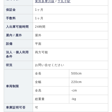
東急多摩川線
/
下丸子駅
保証金
1ヶ月
手数料
1ヶ月
入出庫可能時間
24時間
屋内 / 屋外
屋外
設備
平面
法人・個人利用
両方可能
条件
状況
お問い合せください
全長
500cm
全幅
220cm
車両制限
全高
-cm
総重量
-kg
車庫証明可否
可