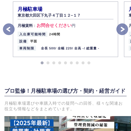
月極駐車場
東京都大田区下丸子４丁目１２−１７
お問合せください
月極賃料
：
円
入出庫可能時間
24時間
設備
平面
車両制限
全長 500/
全幅 220/
全高 -/
総重量 -
プロ監修！月極駐車場の選び方・契約・経営ガイド
月極駐車場選びや車購入時での疑問への回答、様々な関連お
役立ち情報などをまとめています。