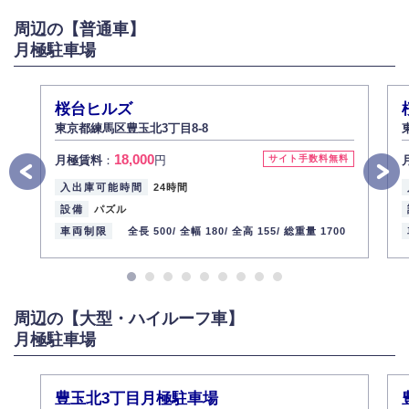
がある場合は適切に対応いたします。
周辺の【普通車】
6.個人情報管理の社内教育
月極駐車場
弊社社員全員が、個人情報の取り扱いについての重要性を理解し、より適
切に管理するよう社内教育を実施してまいります。
株式会社ミコト
桜台ヒルズ
2013年12月1日
代表取締役社長 野口 幸男
東京都練馬区豊玉北3丁目8-8
18,000
月極賃料
：
円
サイト手数料無料
入出庫可能時間
24時間
設備
パズル
車両制限
全長 500/
全幅 180/
全高 155/
総重量 1700
周辺の【大型・ハイルーフ車】
月極駐車場
豊玉北3丁目月極駐車場