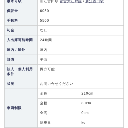
最寄り駅
新江古田駅
都営大江戸線
/
新江古田駅
保証金
6050
手数料
5500
礼金
なし
入出庫可能時間
24時間
屋内 / 屋外
屋内
設備
平面
法人・個人利用
両方可能
条件
状況
お問い合せください
全長
210cm
全幅
80cm
車両制限
全高
0cm
総重量
kg