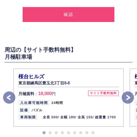
1.個人情報の取得
弊社は、お客様に対して偽りや不正な方法を取ることなく、適正に個人情
報を取得いたします。
2.個人情報の利用
弊社は個人情報を以下の目的にのみ利用いたします。
以下に定めない目的で個人情報を利用する場合、あらかじめご本人の同意
を得た上で行ないます。
周辺の【サイト手数料無料】
お問い合わせに対する回答、資料等の送付
月極駐車場
採用に関する回答、情報の提供
３.個人情報の安全管理
弊社は取り扱う個人情報の外部への漏洩を防止し、その利用目的に応じて
桜台ヒルズ
適切かつ安全に管理します。
東京都練馬区豊玉北3丁目8-8
4.個人情報の第三者提供
18,000
月極賃料
：
円
サイト手数料無料
法的義務など正当な理由に基づく要請があった場合を除き、お客様の個人
情報をご本人の同意なく第三者に提供いたしません。
入出庫可能時間
24時間
5.個人情報の開示・訂正・削除
設備
パズル
お客様ご本人から自己の個人情報開示の請求があった場合、すみやかに開
車両制限
全長 500/
全幅 180/
全高 155/
総重量 1700
示いたします（ご本人であることが確認できない場合は開示いたしませ
ん）。
また、個人情報の内容に誤りがあり、ご本人から訂正・追加・削除の請求