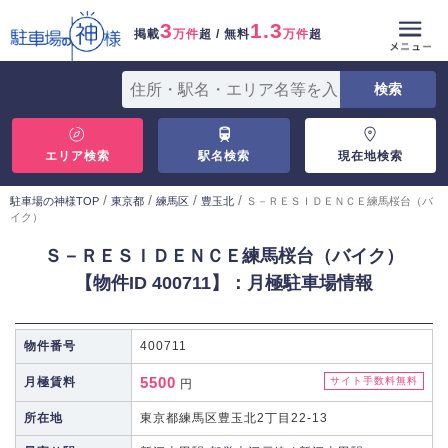
3
1.3
掲載
万件
超 / 無料
万件
超
エリア検索
駅名検索
現在地検索
/
/
/
/
駐車場の神様TOP
東京都
練馬区
豊玉北
Ｓ－ＲＥＳＩＤＥＮＣＥ練馬桜台（バ
イク）
Ｓ－ＲＥＳＩＤＥＮＣＥ練馬桜台（バイク）
【物件ID 400711】：月極駐車場情報
物件番号
400711
5500
月極賃料
サイト手数料無料
円
所在地
東京都練馬区豊玉北2丁目22-13