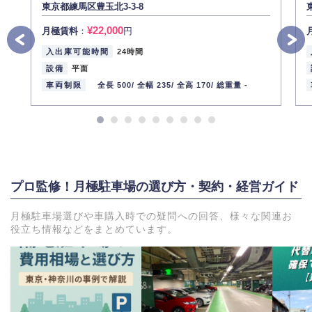
東京都練馬区豊玉北3-3-8
¥22,000
月極賃料
：
円
入出庫可能時間
24時間
設備
平面
車両制限
全長 500/
全幅 235/
全高 170/
総重量 -
プロ監修！月極駐車場の選び方・契約・経営ガイド
月極駐車場選びや車購入時での疑問への回答、様々な関連お
役立ち情報などをまとめています。