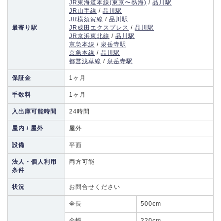
JR東海道本線(東京〜熱海)
/
品川駅
JR山手線
/
品川駅
JR横須賀線
/
品川駅
最寄り駅
JR成田エクスプレス
/
品川駅
JR京浜東北線
/
品川駅
京急本線
/
泉岳寺駅
京急本線
/
品川駅
都営浅草線
/
泉岳寺駅
保証金
1ヶ月
手数料
1ヶ月
入出庫可能時間
24時間
屋内 / 屋外
屋外
設備
平面
法人・個人利用
両方可能
条件
状況
お問合せください
全長
500cm
全幅
220cm