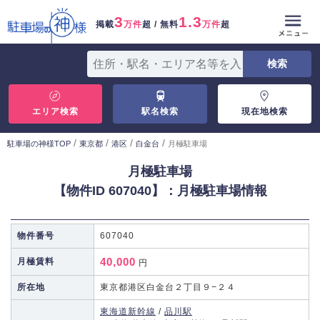
3
1.3
掲載
万件
超 / 無料
万件
超
エリア検索
駅名検索
現在地検索
/
/
/
/
駐車場の神様TOP
東京都
港区
白金台
月極駐車場
月極駐車場
【物件ID 607040】：月極駐車場情報
物件番号
607040
40,000
月極賃料
円
所在地
東京都港区白金台２丁目９−２４
東海道新幹線
/
品川駅