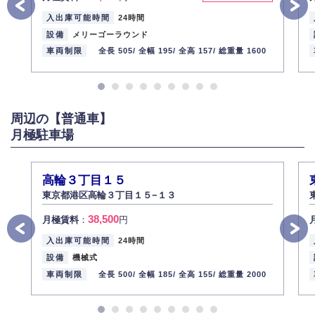
情報をご本人の同意なく第三者に提供いたしません。
入出庫可能時間
24時間
5.個人情報の開示・訂正・削除
設備
メリーゴーラウンド
お客様ご本人から自己の個人情報開示の請求があった場合、すみやかに開
車両制限
全長 505/
全幅 195/
全高 157/
総重量 1600
示いたします（ご本人であることが確認できない場合は開示いたしませ
ん）。
また、個人情報の内容に誤りがあり、ご本人から訂正・追加・削除の請求
がある場合は適切に対応いたします。
周辺の【普通車】
6.個人情報管理の社内教育
月極駐車場
弊社社員全員が、個人情報の取り扱いについての重要性を理解し、より適
切に管理するよう社内教育を実施してまいります。
株式会社ミコト
高輪３丁目１５
2013年12月1日
代表取締役社長 野口 幸男
東京都港区高輪３丁目１５−１３
38,500
月極賃料
：
円
入出庫可能時間
24時間
設備
機械式
車両制限
全長 500/
全幅 185/
全高 155/
総重量 2000