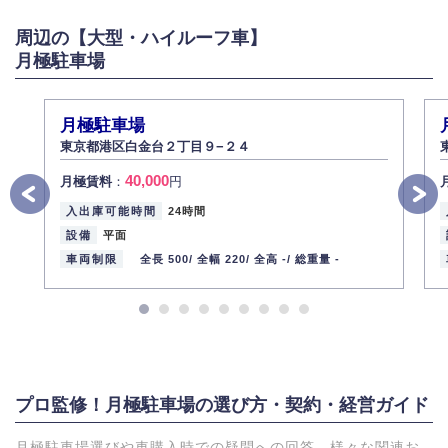
周辺の【大型・ハイルーフ車】
月極駐車場
月極駐車場
東京都港区白金台２丁目９−２４
40,000
月極賃料
：
円
入出庫可能時間
24時間
設備
平面
車両制限
全長 500/
全幅 220/
全高 -/
総重量 -
プロ監修！月極駐車場の選び方・契約・経営ガイド
月極駐車場選びや車購入時での疑問への回答、様々な関連お