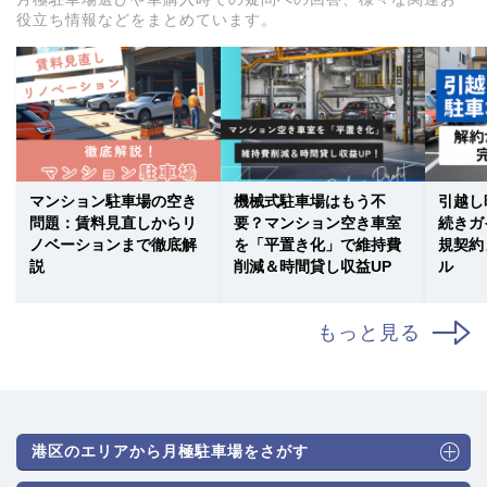
役立ち情報などをまとめています。
マンション駐車場の空き
機械式駐車場はもう不
引越し
問題：賃料見直しからリ
要？マンション空き車室
続きガ
ノベーションまで徹底解
を「平置き化」で維持費
規契約
説
削減＆時間貸し収益UP
ル
もっと見る
港区のエリアから月極駐車場をさがす