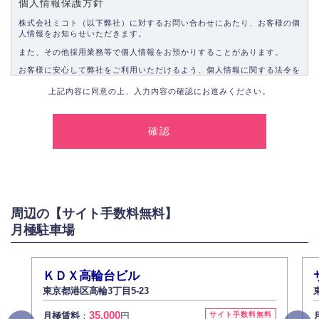
個人情報保護方針
株式会社ミコト（以下弊社）に対するお問い合わせにあたり、お客様の個
人情報をお知らせいただきます。
また、その他採用業務等で個人情報をお預かりすることがあります。
お客様に安心して弊社をご利用いただけるよう、個人情報に関する法令を
遵守し、適切な取り扱いをいたします。
上記内容に同意の上、入力内容の確認にお進みください。
1.個人情報の取得
弊社は、お客様に対して偽りや不正な方法を取ることなく、適正に個人情
報を取得いたします。
2.個人情報の利用
弊社は個人情報を以下の目的にのみ利用いたします。
以下に定めない目的で個人情報を利用する場合、あらかじめご本人の同意
を得た上で行ないます。
周辺の【サイト手数料無料】
お問い合わせに対する回答、資料等の送付
月極駐車場
採用に関する回答、情報の提供
３.個人情報の安全管理
弊社は取り扱う個人情報の外部への漏洩を防止し、その利用目的に応じて
ＫＤＸ高輪台ビル
適切かつ安全に管理します。
東京都港区高輪3丁目5-23
4.個人情報の第三者提供
35,000
月極賃料
：
円
サイト手数料無料
法的義務など正当な理由に基づく要請があった場合を除き、お客様の個人