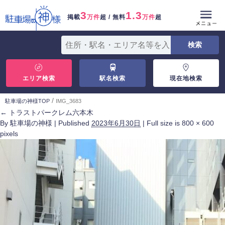
3
1.3
掲載
万件
超 / 無料
万件
超
エリア検索
駅名検索
現在地検索
/
駐車場の神様TOP
IMG_3683
←
トラストパークレム六本木
By
駐車場の神様
|
Published
2023年6月30日
|
Full size is
800 × 600
pixels