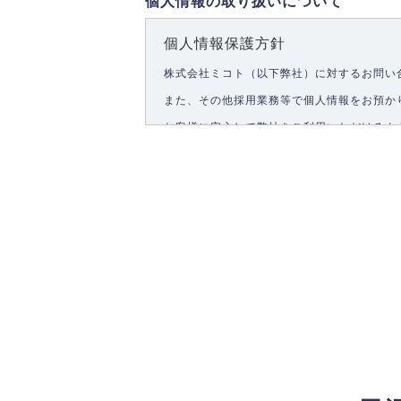
個人情報の取り扱いについて
個人情報保護方針
株式会社ミコト（以下弊社）に対するお問い
また、その他採用業務等で個人情報をお預か
お客様に安心して弊社をご利用いただけるよ
1.個人情報の取得
弊社は、お客様に対して偽りや不正な方法を
2.個人情報の利用
弊社は個人情報を以下の目的にのみ利用いた
以下に定めない目的で個人情報を利用する場
お問い合わせに対する回答、資料等の送付
採用に関する回答、情報の提供
３.個人情報の安全管理
弊社は取り扱う個人情報の外部への漏洩を防
4.個人情報の第三者提供
法的義務など正当な理由に基づく要請があっ