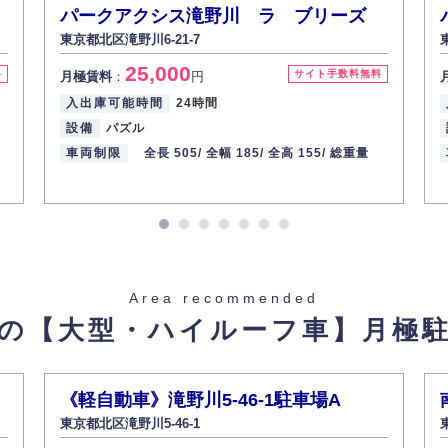
パークアクシス滝野川 ラ ブリーズ
東京都北区滝野川6-21-7
25,000
料
サイト手数料無料
月極賃料
：
円
入出庫可能時間
24時間
設備
パズル
車両制限
全長 505/
全幅 185/
全高 155/
総重量
Area recommended
の【大型・ハイルーフ車】
月極
《軽自動車》滝野川5-46-1駐車場A
東京都北区滝野川5-46-1