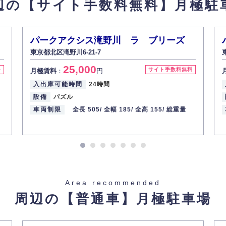
辺の【サイト手数料無料】
月極駐
があった場合、すみやかに開示いたします（ご本人であることが確認できな
から訂正・追加・削除の請求がある場合は適切に対応いたします。
パークアクシス滝野川 ラ ブリーズ
東京都北区滝野川6-21-7
ての重要性を理解し、より適切に管理するよう社内教育を実施してまいりま
25,000
料
サイト手数料無料
月極賃料
：
円
入出庫可能時間
24時間
設備
パズル
車両制限
全長 505/
全幅 185/
全高 155/
総重量
Area recommended
周辺の【普通車】
月極駐車場