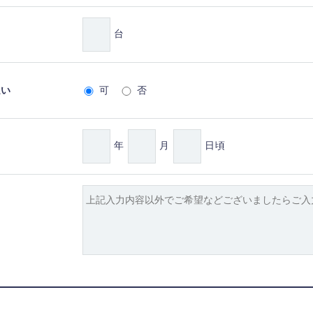
台
払い
可
否
年
月
日頃