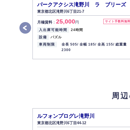
パークアクシス滝野川 ラ ブリーズ
東京都北区滝野川6丁目21-7
25,000
サイト手数料無
月極賃料
：
円
入出庫可能時間
24時間
設備
パズル
車両制限
全長 505/
全幅 185/
全高 155/
総重量
2300
周辺
ルフォンプログレ滝野川
東京都北区滝野川6丁目44-12