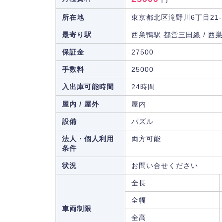
所在地
東京都北区滝野川6丁目21-
最寄り駅
西巣鴨駅
都営三田線
/
西
保証金
27500
手数料
25000
入出庫可能時間
24時間
屋内 / 屋外
屋内
設備
パズル
法人・個人利用
両方可能
条件
状況
お問い合せください
全長
全幅
車両制限
全高