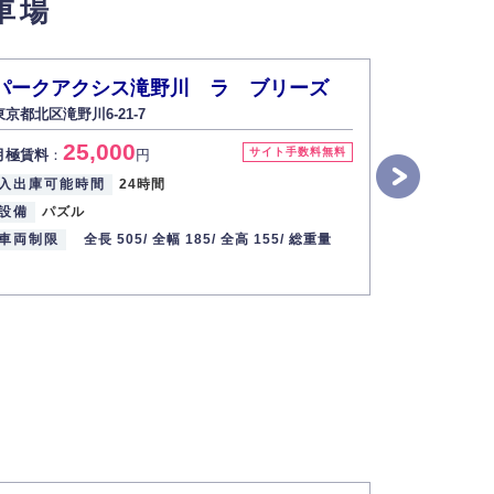
車場
い場合は開示いたしません）。
パークアクシス滝野川 ラ ブリーズ
パークア
東京都北区滝野川6-21-7
東京都北区滝野
す。
25,000
2
サイト手数料無料
月極賃料
：
円
月極賃料
：
2013年12月1日
入出庫可能時間
24時間
入出庫可能
設備
パズル
設備
パズ
車両制限
全長 505/
全幅 185/
全高 155/
総重量
車両制限