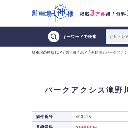
3
掲載
万件
超 / 無料
キーワードで検索
/
/
/
/
駐車場の神様TOP
東京都
北区
滝野川
パークアクシ
パークアクシス滝野
物件番号
403415
25000
月極賃料
円