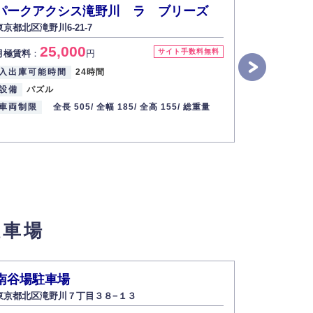
パークアクシス滝野川 ラ ブリーズ
パークア
東京都北区滝野川6-21-7
東京都北区滝野
25,000
2
サイト手数料無料
月極賃料
：
円
月極賃料
：
入出庫可能時間
24時間
入出庫可能
設備
パズル
設備
パズ
車両制限
全長 505/
全幅 185/
全高 155/
総重量
車両制限
駐車場
南谷場駐車場
メインス
東京都北区滝野川７丁目３８−１３
東京都北区滝野