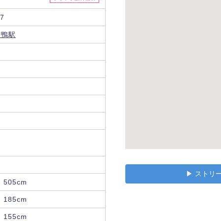
7
巣鴨駅
▶︎ スト
505cm
185cm
155cm