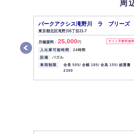
周
5.個人情報の開示・訂正・削除
お客様ご本人から自己の個人情報開示の請求
また、個人情報の内容に誤りがあり、ご本人
パークアクシス滝野川 ラ ブリーズ
6.個人情報管理の社内教育
東京都北区滝野川6丁目21-7
弊社社員全員が、個人情報の取り扱いについ
25,000
株式会社ミコト
サイト手数料無
月極賃料
：
円
入出庫可能時間
24時間
代表取締役社長 野口 幸男
設備
パズル
車両制限
全長 505/
全幅 185/
全高 155/
総重量
2300