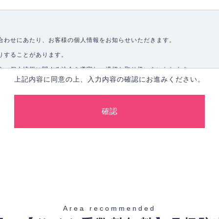
合わせにあたり、お客様の個人情報をお知らせいただきます。
りすることがあります。
う、個人情報に関する法令を遵守し、適切な取り扱いをいたします。
上記内容に同意の上、入力内容の確認にお進みください。
取ることなく、適正に個人情報を取得いたします。
します。
合、あらかじめご本人の同意を得た上で行ないます。
止し、その利用目的に応じて適切かつ安全に管理します。
た場合を除き、お客様の個人情報をご本人の同意なく第三者に提供いたしま
Area recommended