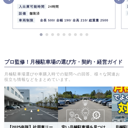
入出庫可能時間
24時間
設備
舗装済
車両制限
全長 500/
全幅 190/
全高 210/
総重量 2500
プロ監修！月極駐車場の選び方・契約・経営ガイド
月極駐車場選びや車購入時での疑問への回答、様々な関連お
役立ち情報などをまとめています。
【2025年版】社用車リー
安い月極駐車場を見つけ
月極駐