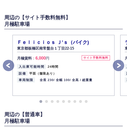
弊社は個人情報を以下の目的にのみ利用いたします。
以下に定めない目的で個人情報を利用する場合、あらかじめご本人の同意
を得た上で行ないます。
周辺の【サイト手数料無料】
お問い合わせに対する回答、資料等の送付
月極駐車場
採用に関する回答、情報の提供
３.個人情報の安全管理
弊社は取り扱う個人情報の外部への漏洩を防止し、その利用目的に応じて
Ｆｅｌｉｃｉｏｓ Ｊ’ｓ（バイク)
適切かつ安全に管理します。
東京都板橋区南常盤台１丁目22-15
4.個人情報の第三者提供
6,000
月極賃料
：
円
サイト手数料無料
法的義務など正当な理由に基づく要請があった場合を除き、お客様の個人
情報をご本人の同意なく第三者に提供いたしません。
入出庫可能時間
24時間
5.個人情報の開示・訂正・削除
設備
平面（舗装あり）
お客様ご本人から自己の個人情報開示の請求があった場合、すみやかに開
車両制限
全長 230/
全幅 100/
全高 /
総重量
示いたします（ご本人であることが確認できない場合は開示いたしませ
ん）。
また、個人情報の内容に誤りがあり、ご本人から訂正・追加・削除の請求
がある場合は適切に対応いたします。
6.個人情報管理の社内教育
周辺の【普通車】
弊社社員全員が、個人情報の取り扱いについての重要性を理解し、より適
切に管理するよう社内教育を実施してまいります。
月極駐車場
株式会社ミコト