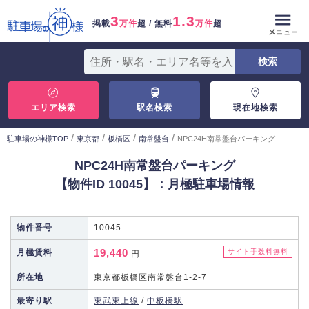
3
1.3
掲載
万件
超 / 無料
万件
超
エリア検索
駅名検索
現在地検索
/
/
/
/
駐車場の神様TOP
東京都
板橋区
南常盤台
NPC24H南常盤台パーキング
NPC24H南常盤台パーキング
【物件ID 10045】：月極駐車場情報
物件番号
10045
19,440
月極賃料
サイト手数料無料
円
所在地
東京都板橋区南常盤台1-2-7
最寄り駅
東武東上線
/
中板橋駅