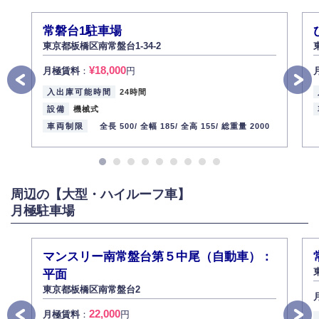
2013年12月1日
代表取締役社長 野口 幸男
常磐台1駐車場
東京都板橋区南常盤台1-34-2
¥18,000
月極賃料
：
円
入出庫可能時間
24時間
設備
機械式
車両制限
全長 500/
全幅 185/
全高 155/
総重量 2000
周辺の【大型・ハイルーフ車】
月極駐車場
マンスリー南常盤台第５中尾（自動車）：
平面
東京都板橋区南常盤台2
22,000
月極賃料
：
円