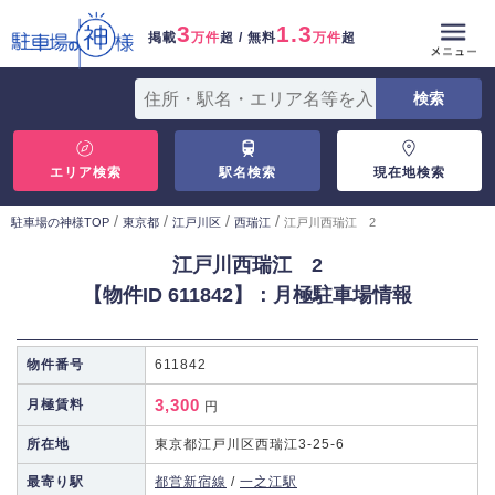
3
1.3
掲載
万件
超 / 無料
万件
超
エリア検索
駅名検索
現在地検索
/
/
/
/
駐車場の神様TOP
東京都
江戸川区
西瑞江
江戸川西瑞江 2
江戸川西瑞江 2
【物件ID 611842】：月極駐車場情報
物件番号
611842
3,300
月極賃料
円
所在地
東京都江戸川区西瑞江3-25-6
最寄り駅
都営新宿線
/
一之江駅