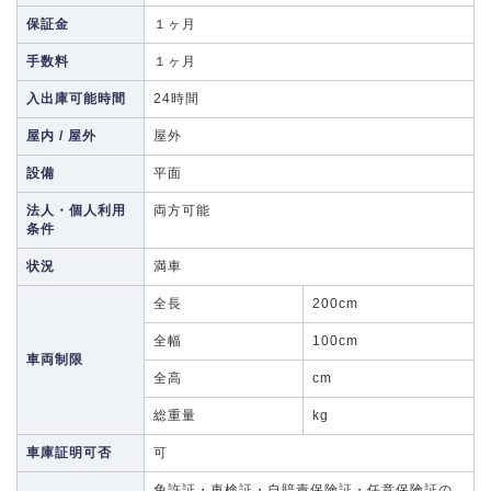
保証金
１ヶ月
手数料
１ヶ月
入出庫可能時間
24時間
屋内 / 屋外
屋外
設備
平面
法人・個人利用
両方可能
条件
状況
満車
全長
200cm
全幅
100cm
車両制限
全高
cm
総重量
kg
車庫証明可否
可
免許証・車検証・自賠責保険証・任意保険証の