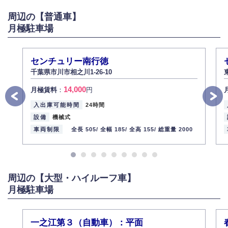
がある場合は適切に対応いたします。
周辺の【普通車】
6.個人情報管理の社内教育
月極駐車場
弊社社員全員が、個人情報の取り扱いについての重要性を理解し、より適
切に管理するよう社内教育を実施してまいります。
株式会社ミコト
センチュリー南行徳
2013年12月1日
代表取締役社長 野口 幸男
千葉県市川市相之川1-26-10
14,000
月極賃料
：
円
入出庫可能時間
24時間
設備
機械式
車両制限
全長 505/
全幅 185/
全高 155/
総重量 2000
周辺の【大型・ハイルーフ車】
月極駐車場
一之江第３（自動車）：平面