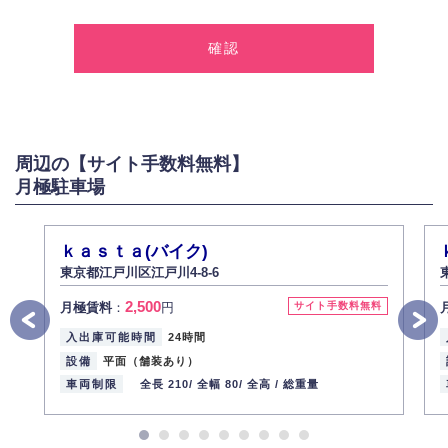
1.個人情報の取得
弊社は、お客様に対して偽りや不正な方法を取ることなく、適正に個人情
報を取得いたします。
2.個人情報の利用
弊社は個人情報を以下の目的にのみ利用いたします。
以下に定めない目的で個人情報を利用する場合、あらかじめご本人の同意
を得た上で行ないます。
周辺の【サイト手数料無料】
お問い合わせに対する回答、資料等の送付
月極駐車場
採用に関する回答、情報の提供
３.個人情報の安全管理
弊社は取り扱う個人情報の外部への漏洩を防止し、その利用目的に応じて
ｋａｓｔａ(バイク)
適切かつ安全に管理します。
東京都江戸川区江戸川4-8-6
4.個人情報の第三者提供
2,500
月極賃料
：
円
サイト手数料無料
法的義務など正当な理由に基づく要請があった場合を除き、お客様の個人
情報をご本人の同意なく第三者に提供いたしません。
入出庫可能時間
24時間
5.個人情報の開示・訂正・削除
設備
平面（舗装あり）
お客様ご本人から自己の個人情報開示の請求があった場合、すみやかに開
車両制限
全長 210/
全幅 80/
全高 /
総重量
示いたします（ご本人であることが確認できない場合は開示いたしませ
ん）。
また、個人情報の内容に誤りがあり、ご本人から訂正・追加・削除の請求