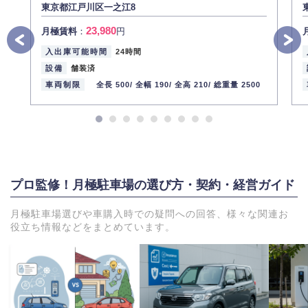
東京都江戸川区一之江8
23,980
月極賃料
：
円
入出庫可能時間
24時間
設備
舗装済
車両制限
全長 500/
全幅 190/
全高 210/
総重量 2500
プロ監修！月極駐車場の選び方・契約・経営ガイド
月極駐車場選びや車購入時での疑問への回答、様々な関連お
役立ち情報などをまとめています。