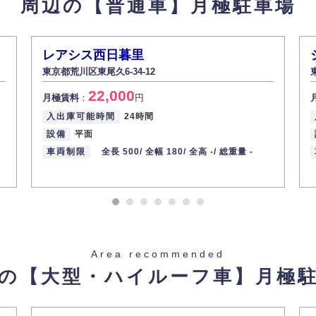
周辺の【普通車】
月極駐車場
レアシス西日暮里
東京都荒川区東尾久6-34-12
22,000
月極賃料
：
円
入出庫可能時間
24時間
設備
平面
車両制限
全長 500/
全幅 180/
全高 -/
総重量 -
Area recommended
の【大型・ハイルーフ車】
月極