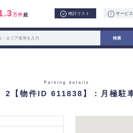
1.3
検討リスト
サービ
万件
超
Parking details
 2
【物件ID 611838】：月極