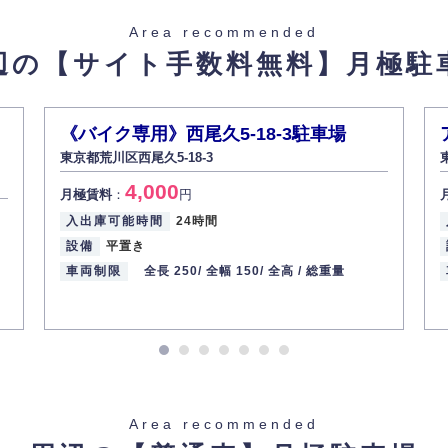
た場合を除き、お客様の個人情報をご本人の同意なく第三者に提供いたしま
Area recommended
辺の【サイト手数料無料】
月極駐
があった場合、すみやかに開示いたします（ご本人であることが確認できな
から訂正・追加・削除の請求がある場合は適切に対応いたします。
《バイク専用》西尾久5-18-3駐車場
東京都荒川区西尾久5-18-3
ての重要性を理解し、より適切に管理するよう社内教育を実施してまいりま
4,000
月極賃料
：
円
入出庫可能時間
24時間
設備
平置き
車両制限
全長 250/
全幅 150/
全高 /
総重量
Area recommended