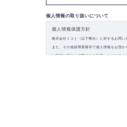
個人情報の取り扱いについて
個人情報保護方針
株式会社ミコト（以下弊社）に対するお問い
また、その他採用業務等で個人情報をお預か
お客様に安心して弊社をご利用いただけるよ
1.個人情報の取得
弊社は、お客様に対して偽りや不正な方法を
2.個人情報の利用
弊社は個人情報を以下の目的にのみ利用いた
以下に定めない目的で個人情報を利用する場
お問い合わせに対する回答、資料等の送付
採用に関する回答、情報の提供
３.個人情報の安全管理
弊社は取り扱う個人情報の外部への漏洩を防