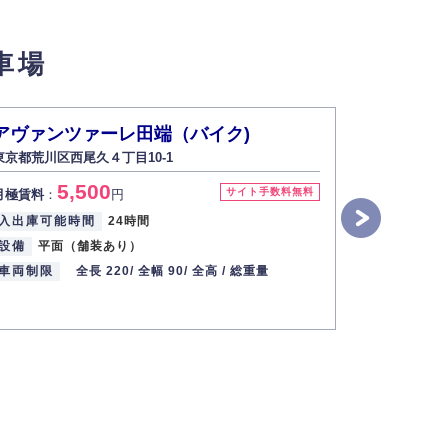
せん。
車場
い場合は開示いたしません）。
アヴァンツァーレ田端（バイク)
アヴァン
東京都荒川区西尾久４丁目10-1
東京都荒川区
す。
5,500
6
サイト手数料無料
月極賃料
：
円
月極賃料
：
2013年12月1日
入出庫可能時間
24時間
入出庫可能
設備
平面（舗装あり）
設備
平面
車両制限
全長 220/
全幅 90/
全高 /
総重量
車両制限