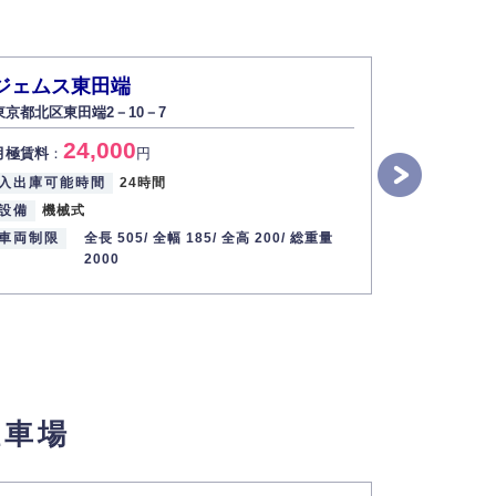
ジェムス東田端
ジェムス
東京都北区東田端2－10－7
東京都北区東
24,000
2
月極賃料
：
円
月極賃料
：
入出庫可能時間
24時間
入出庫可能
設備
機械式
設備
機械
車両制限
全長 505/
全幅 185/
全高 200/
総重量
車両制限
2000
駐車場