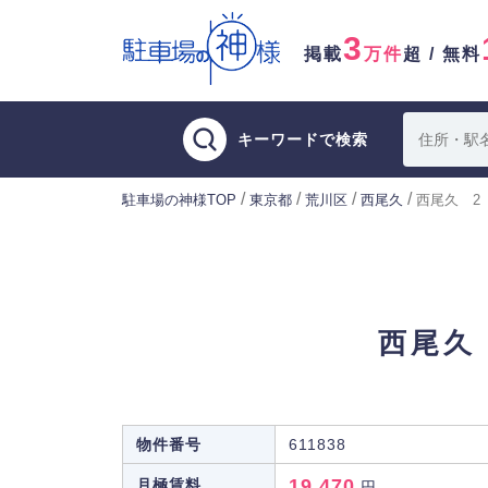
3
掲載
万件
超 / 無料
キーワードで検索
/
/
/
/
駐車場の神様TOP
東京都
荒川区
西尾久
西尾久 2
西尾久
物件番号
611838
19,470
月極賃料
円