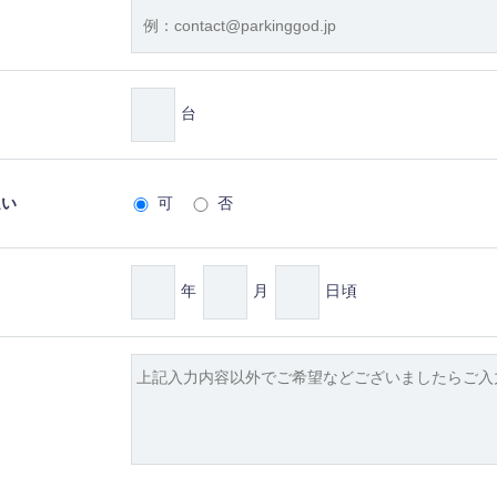
台
払い
可
否
年
月
日頃