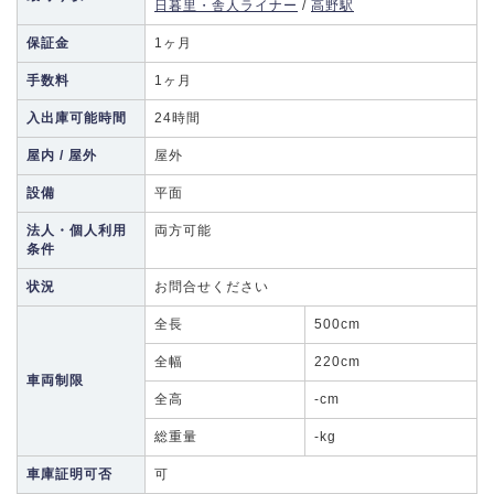
日暮里・舎人ライナー
/
高野駅
保証金
1ヶ月
手数料
1ヶ月
入出庫可能時間
24時間
屋内 / 屋外
屋外
設備
平面
法人・個人利用
両方可能
条件
状況
お問合せください
全長
500cm
全幅
220cm
車両制限
全高
-cm
総重量
-kg
車庫証明可否
可