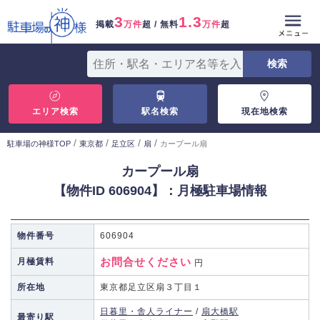
3
1.3
掲載
万件
超 / 無料
万件
超
エリア検索
駅名検索
現在地検索
/
/
/
/
駐車場の神様TOP
東京都
足立区
扇
カープール扇
カープール扇
【物件ID 606904】：月極駐車場情報
物件番号
606904
お問合せください
月極賃料
円
所在地
東京都足立区扇３丁目１
日暮里・舎人ライナー
/
扇大橋駅
最寄り駅