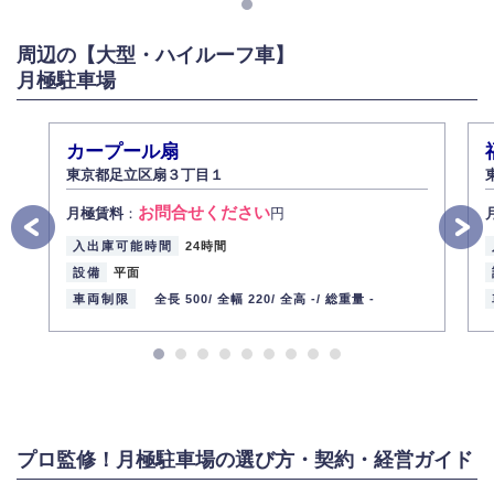
また、個人情報の内容に誤りがあり、ご本人から訂正・追加・削除の請求
がある場合は適切に対応いたします。
周辺の【大型・ハイルーフ車】
6.個人情報管理の社内教育
月極駐車場
弊社社員全員が、個人情報の取り扱いについての重要性を理解し、より適
切に管理するよう社内教育を実施してまいります。
株式会社ミコト
カープール扇
2013年12月1日
代表取締役社長 野口 幸男
東京都足立区扇３丁目１
お問合せください
月極賃料
：
円
入出庫可能時間
24時間
設備
平面
車両制限
全長 500/
全幅 220/
全高 -/
総重量 -
プロ監修！月極駐車場の選び方・契約・経営ガイド