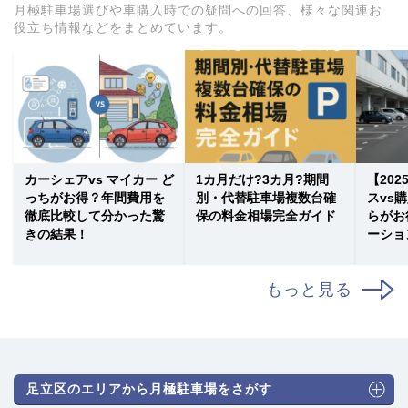
月極駐車場選びや車購入時での疑問への回答、様々な関連お
役立ち情報などをまとめています。
カーシェアvs マイカー ど
1カ月だけ?3カ月?期間
【20
っちがお得？年間費用を
別・代替駐車場複数台確
スvs
徹底比較して分かった驚
保の料金相場完全ガイド
らがお
きの結果！
ーショ
もっと見る
足立区のエリアから月極駐車場をさがす