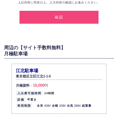
上記内容に同意の上、入力内容の確認にお進みください。
1.個人情報の取得
弊社は、お客様に対して偽りや不正な方法を取ることなく、適正に個人情
報を取得いたします。
2.個人情報の利用
弊社は個人情報を以下の目的にのみ利用いたします。
以下に定めない目的で個人情報を利用する場合、あらかじめご本人の同意
を得た上で行ないます。
周辺の【サイト手数料無料】
お問い合わせに対する回答、資料等の送付
月極駐車場
採用に関する回答、情報の提供
３.個人情報の安全管理
弊社は取り扱う個人情報の外部への漏洩を防止し、その利用目的に応じて
江北駐車場
適切かつ安全に管理します。
東京都足立区江北1-1-6
4.個人情報の第三者提供
15,000
月極賃料
：
円
法的義務など正当な理由に基づく要請があった場合を除き、お客様の個人
情報をご本人の同意なく第三者に提供いたしません。
入出庫可能時間
24時間
5.個人情報の開示・訂正・削除
設備
平置き
お客様ご本人から自己の個人情報開示の請求があった場合、すみやかに開
車両制限
全長 430/
全幅 230/
全高 260/
総重量
示いたします（ご本人であることが確認できない場合は開示いたしませ
ん）。