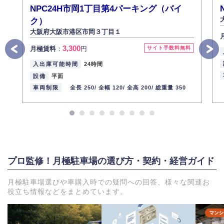
NPC24H市岡1丁目第4パーキング（バイ
ク）
大阪府大阪市港区市岡３丁目１
3,300
月極賃料
：
円
サイト手数料無料
入出庫可能時間
24時間
設備
平面
車両制限
全長 250/
全幅 120/
全高 200/
総重量 350
プロ監修！月極駐車場の選び方・契約・経営ガイド
月極駐車場選びや車購入時での疑問への回答、様々な関連お
役立ち情報などをまとめています。