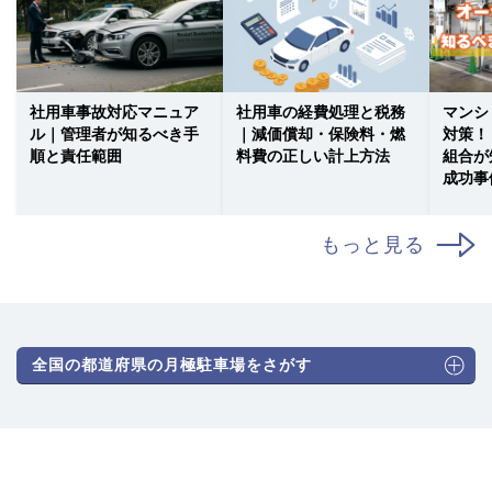
社用車事故対応マニュア
社用車の経費処理と税務
マンシ
ル｜管理者が知るべき手
｜減価償却・保険料・燃
対策！
順と責任範囲
料費の正しい計上方法
組合が
成功事
もっと見る
全国の都道府県の月極駐車場をさがす