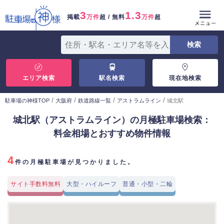
3
1.3
掲載
万件
超 / 無料
万件
超
エリア検索
駅名検索
現在地検索
/
/
/
/
駐車場の神様TOP
大阪府
鉄道路線一覧
アストラムライン
城北駅
城北駅（アストラムライン）の月極駐車場検索：
料金相場とおすすめ物件情報
4
件の月極駐車場が見つかりました。
サイト手数料無料
大型・ハイルーフ
普通・小型・二輪