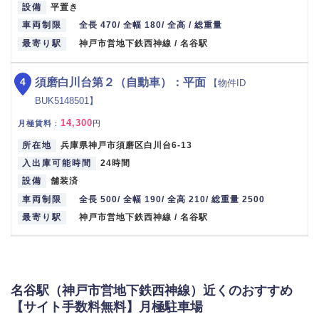
設備
平置き
車両制限
全長 470/ 全幅 180/ 全高 / 総重量
最寄り駅
神戸市営地下鉄西神線 / 名谷駅
4
須磨白川台第２（自動車）：平面
【物件ID
BUK5148501】
14,300
月極賃料
：
円
所在地
兵庫県神戸市須磨区白川台6-13
入出庫可能時間
24時間
設備
舗装済
車両制限
全長 500/ 全幅 190/ 全高 210/ 総重量 2500
最寄り駅
神戸市営地下鉄西神線 / 名谷駅
名谷駅（神戸市営地下鉄西神線）近くのおすすめ
【サイト手数料無料】月極駐車場