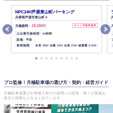
NPC24H芦屋東山町パーキング
兵庫県芦屋市東山町４
19,250
月極賃料
：
円
サイト手数料無料
入出庫可能時間
24時間
設備
平面
車両制限
全長 380/
全幅 150/
全高 230/
総重量 2,500
プロ監修！月極駐車場の選び方・契約・経営ガイド
月極駐車場選びや車購入時での疑問への回答、様々な関連お
役立ち情報などをまとめています。