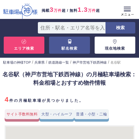
3
1.3
掲載
万件
超 / 無料
万件
超
エリア検索
駅名検索
現在地検索
/
/
/
/
駐車場の神様TOP
兵庫県
鉄道路線一覧
神戸市営地下鉄西神線
名谷駅
名谷駅（神戸市営地下鉄西神線）の月極駐車場検索：
料金相場とおすすめ物件情報
4
件の月極駐車場が見つかりました。
サイト手数料無料
大型・ハイルーフ
普通・小型・二輪