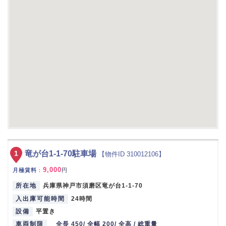
1
竜が台1-1-70駐車場
【物件ID 310012106】
9,000
月極賃料
：
円
所在地
兵庫県神戸市須磨区竜が台1-1-70
入出庫可能時間
24時間
設備
平置き
車両制限
全長 450/ 全幅 200/ 全高 / 総重量