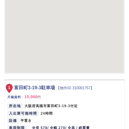
1
富田町3-19-3駐車場
【物件ID 310001757】
15,000
月極賃料
：
円
所在地
大阪府高槻市富田町3-19-3付近
入出庫可能時間
24時間
設備
平置き
車両制限
全長 578/ 全幅 270/ 全高 / 総重量