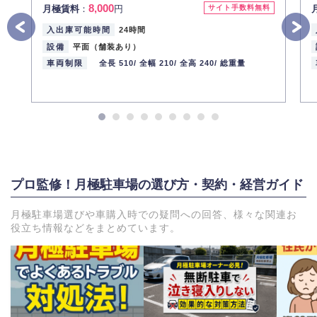
8,000
月極賃料
：
円
サイト手数料無料
入出庫可能時間
24時間
設備
平面（舗装あり）
車両制限
全長 510/
全幅 210/
全高 240/
総重量
プロ監修！月極駐車場の選び方・契約・経営ガイド
月極駐車場選びや車購入時での疑問への回答、様々な関連お
役立ち情報などをまとめています。