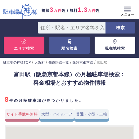
3
1.3
掲載
万件
超 / 無料
万件
超
エリア検索
駅名検索
現在地検索
/
/
/
/
駐車場の神様TOP
大阪府
鉄道路線一覧
阪急京都本線
富田駅
富田駅（阪急京都本線）の月極駐車場検索：
料金相場とおすすめ物件情報
8
件の月極駐車場が見つかりました。
サイト手数料無料
大型・ハイルーフ
普通・小型・二輪