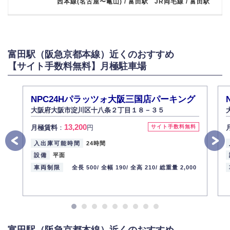
西本線(名古屋〜亀山) / 富田駅 JR両毛線 / 富田駅
富田駅（阪急京都本線）近くのおすすめ
【サイト手数料無料】月極駐車場
NPC24Hパラッツォ大阪三国店パーキング
大阪府大阪市淀川区十八条２丁目１８－３５
13,200
月極賃料
：
円
サイト手数料無料
入出庫可能時間
24時間
設備
平面
車両制限
全長 500/
全幅 190/
全高 210/
総重量 2,000
富田駅（阪急京都本線）近くのおすすめ