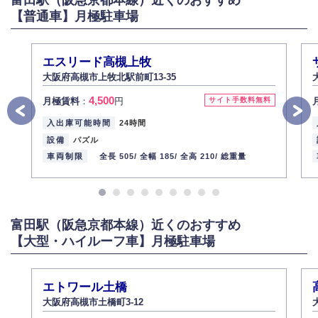
【普通車】月極駐車場
エスリード高槻上牧
大阪府高槻市上牧北駅前町13-35
4,500
月極賃料
：
円
サイト手数料無料
入出庫可能時間
24時間
設備
パズル
車両制限
全長 505/
全幅 185/
全高 210/
総重量
富田駅（阪急京都本線）近くのおすすめ
【大型・ハイルーフ車】月極駐車場
エトワール土橋
大阪府高槻市土橋町3-12