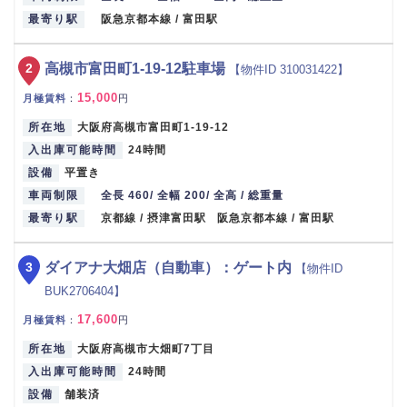
最寄り駅
阪急京都本線 / 富田駅
2
高槻市富田町1-19-12駐車場
【物件ID 310031422】
15,000
月極賃料
：
円
所在地
大阪府高槻市富田町1-19-12
入出庫可能時間
24時間
設備
平置き
車両制限
全長 460/ 全幅 200/ 全高 / 総重量
最寄り駅
京都線 / 摂津富田駅 阪急京都本線 / 富田駅
3
ダイアナ大畑店（自動車）：ゲート内
【物件ID
BUK2706404】
17,600
月極賃料
：
円
所在地
大阪府高槻市大畑町7丁目
入出庫可能時間
24時間
設備
舗装済