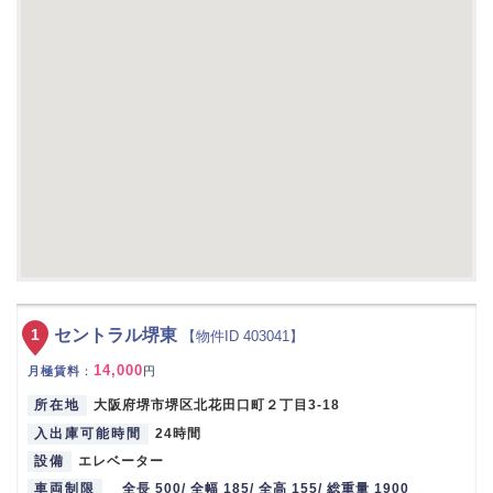
1
セントラル堺東
【物件ID 403041】
14,000
月極賃料
：
円
所在地
大阪府堺市堺区北花田口町２丁目3-18
入出庫可能時間
24時間
設備
エレベーター
車両制限
全長 500/ 全幅 185/ 全高 155/ 総重量 1900