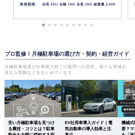
車両制限
全長 501/
全幅 190/
全高 155/
総重量 2,000
プロ監修！月極駐車場の選び方・契約・経営ガイド
月極駐車場選びや車購入時での疑問への回答、様々な関連お
役立ち情報などをまとめています。
安い月極駐車場を見つけ
EV社用車導入ガイド｜電
機械式
る裏技・コツとは？駐車
気自動車の導入効果と注
要？マ
料金を大幅に節約する完
意点
を「平