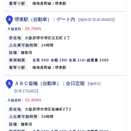
最寄り駅
南海高野線 / 堺東駅
4
堺東駅（自動車）：ゲート内
【物件ID BUK384903】
29,700
月極賃料
：
円
所在地
大阪府堺市堺区北瓦町２丁
入出庫可能時間
24時間
設備
舗装済
車両制限
全長 500/ 全幅 190/ 全高 210/ 総重量 2500
最寄り駅
南海高野線 / 堺東駅
5
ＡＢＣ翁橋（自動車）：全日定期
【物件ID
BUK1752402】
15,400
月極賃料
：
円
所在地
大阪府堺市堺区翁橋町2丁2
入出庫可能時間
24時間
設備
舗装済