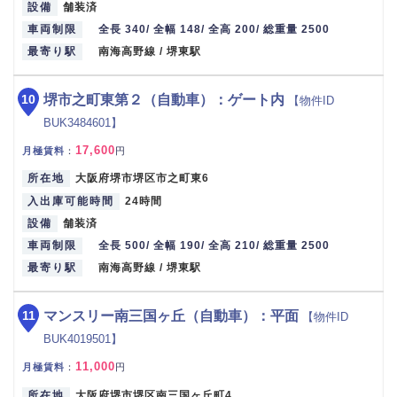
設備
舗装済
車両制限
全長 340/ 全幅 148/ 全高 200/ 総重量 2500
最寄り駅
南海高野線 / 堺東駅
10
堺市之町東第２（自動車）：ゲート内
【物件ID
BUK3484601】
17,600
月極賃料
：
円
所在地
大阪府堺市堺区市之町東6
入出庫可能時間
24時間
設備
舗装済
車両制限
全長 500/ 全幅 190/ 全高 210/ 総重量 2500
最寄り駅
南海高野線 / 堺東駅
11
マンスリー南三国ヶ丘（自動車）：平面
【物件ID
BUK4019501】
11,000
月極賃料
：
円
所在地
大阪府堺市堺区南三国ヶ丘町4