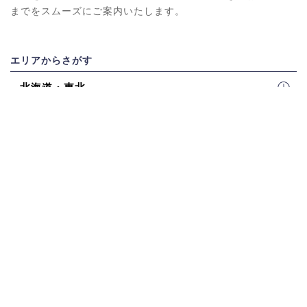
までをスムーズにご案内いたします。
エリアからさがす
北海道・東北
関東
北陸・甲信越
東海
近畿
四国
中国