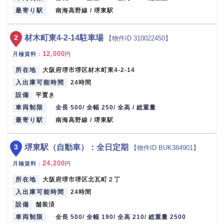
最寄り駅
南海高野線 / 堺東駅
2
材木町東4-2-14駐車場
【物件ID 310022450】
12,000
月極賃料
：
円
所在地
大阪府堺市堺区材木町東4-2-14
入出庫可能時間
24時間
設備
平置き
車両制限
全長 500/ 全幅 250/ 全高 / 総重量
最寄り駅
南海高野線 / 堺東駅
3
堺東駅（自動車）：全日定期
【物件ID BUK384901】
24,200
月極賃料
：
円
所在地
大阪府堺市堺区北瓦町２丁
入出庫可能時間
24時間
設備
舗装済
車両制限
全長 500/ 全幅 190/ 全高 210/ 総重量 2500