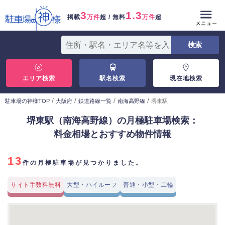
3
1.3
掲載
万件
超 / 無料
万件
超
エリア検索
駅名検索
現在地検索
/
/
/
/
駐車場の神様TOP
大阪府
鉄道路線一覧
南海高野線
堺東駅
堺東駅（南海高野線）の月極駐車場検索：
料金相場とおすすめ物件情報
13
件の月極駐車場が見つかりました。
サイト手数料無料
大型・ハイルーフ
普通・小型・二輪