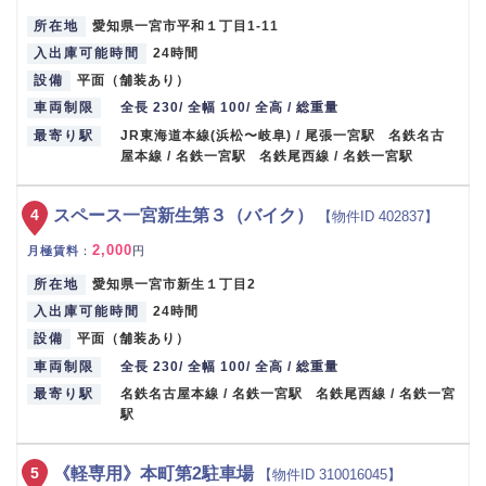
所在地
愛知県一宮市平和１丁目1-11
入出庫可能時間
24時間
設備
平面（舗装あり）
車両制限
全長 230/ 全幅 100/ 全高 / 総重量
最寄り駅
JR東海道本線(浜松〜岐阜) / 尾張一宮駅 名鉄名古
屋本線 / 名鉄一宮駅 名鉄尾西線 / 名鉄一宮駅
4
スペース一宮新生第３（バイク）
【物件ID 402837】
2,000
月極賃料
：
円
所在地
愛知県一宮市新生１丁目2
入出庫可能時間
24時間
設備
平面（舗装あり）
車両制限
全長 230/ 全幅 100/ 全高 / 総重量
最寄り駅
名鉄名古屋本線 / 名鉄一宮駅 名鉄尾西線 / 名鉄一宮
駅
5
《軽専用》本町第2駐車場
【物件ID 310016045】