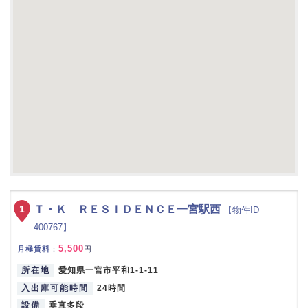
1
Ｔ・Ｋ ＲＥＳＩＤＥＮＣＥ一宮駅西
【物件ID
400767】
5,500
月極賃料
：
円
所在地
愛知県一宮市平和1-1-11
入出庫可能時間
24時間
設備
垂直多段