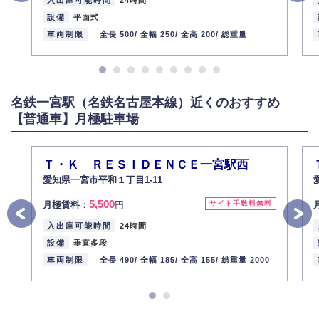
入出庫可能時間
24時間
設備
平面式
車両制限
全長 500/
全幅 250/
全高 200/
総重量
名鉄一宮駅（名鉄名古屋本線）近くのおすすめ
【普通車】月極駐車場
Ｔ・Ｋ ＲＥＳＩＤＥＮＣＥ一宮駅西
愛知県一宮市平和１丁目1-11
5,500
月極賃料
：
円
サイト手数料無料
入出庫可能時間
24時間
設備
垂直多段
車両制限
全長 490/
全幅 185/
全高 155/
総重量 2000