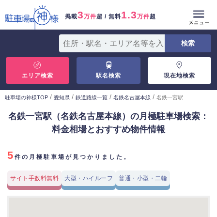
3
1.3
掲載
万件
超 / 無料
万件
超
エリア検索
駅名検索
現在地検索
/
/
/
/
駐車場の神様TOP
愛知県
鉄道路線一覧
名鉄名古屋本線
名鉄一宮駅
名鉄一宮駅（名鉄名古屋本線）の月極駐車場検索：
料金相場とおすすめ物件情報
5
件の月極駐車場が見つかりました。
サイト手数料無料
大型・ハイルーフ
普通・小型・二輪