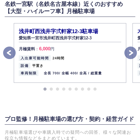
名鉄一宮駅（名鉄名古屋本線）近くのおすすめ
【大型・ハイルーフ車】月極駐車場
浅井町西浅井字弍軒家12-3駐車場
愛知県一宮市浅井町西浅井字弍軒家12-3
6,000
月極賃料
：
円
入出庫可能時間
24時間
設備
平置き
車両制限
全長 700/
全幅 400/
全高 /
総重量
プロ監修！月極駐車場の選び方・契約・経営ガイド
月極駐車場選びや車購入時での疑問への回答、様々な関連お
役立ち情報などをまとめています。