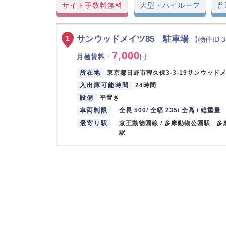
サイト手数料無料
大型・ハイルーフ
普
サンウッドメイツ85 駐車場
1
【物件ID 3
7,000
月極賃料
：
円
所在地
東京都日野市程久保3-3-19サンウッドメ
入出庫可能時間
24時間
設備
平置き
車両制限
全長 500/ 全幅 235/ 全高 / 総重量
最寄り駅
京王動物園線 / 多摩動物公園駅 多
駅