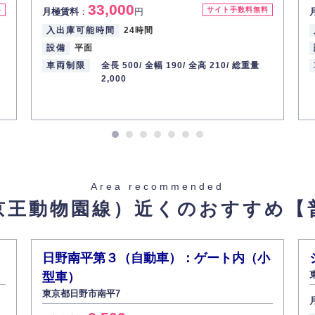
33,000
料
サイト手数料無料
月極賃料
：
円
入出庫可能時間
24時間
設備
平面
車両制限
全長 500/
全幅 190/
全高 210/
総重量
2,000
Area recommended
京王動物園線）近くのおすすめ
【
日野南平第３（自動車）：ゲート内（小
型車）
東京都日野市南平7