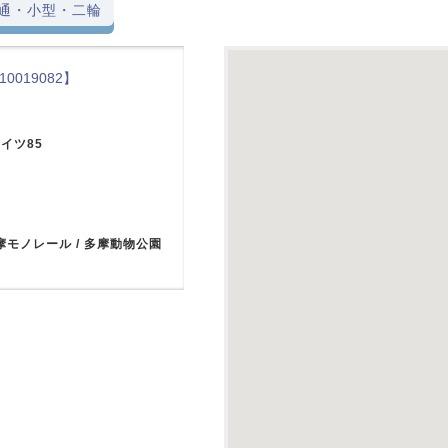
通・小型・二輪
10019082】
イツ85
摩モノレール / 多摩動物公園