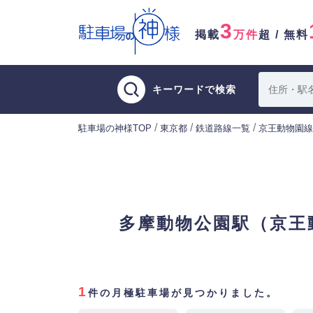
3
掲載
万件
超 / 無料
キーワードで検索
/
/
/
駐車場の神様TOP
東京都
鉄道路線一覧
京王動物園線
多摩動物公園駅（京王
1
件の月極駐車場が見つかりました。