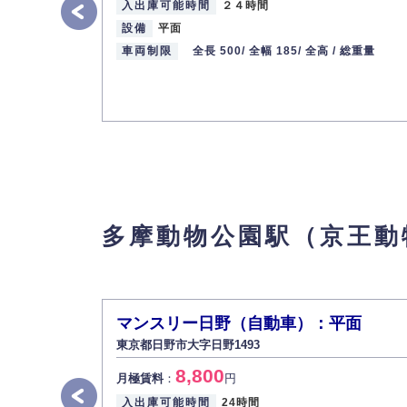
入出庫可能時間
２４時間
設備
平面
車両制限
全長 500/
全幅 185/
全高 /
総重量
多摩動物公園駅（京王動
マンスリー日野（自動車）：平面
東京都日野市大字日野1493
8,800
月極賃料
：
円
入出庫可能時間
24時間