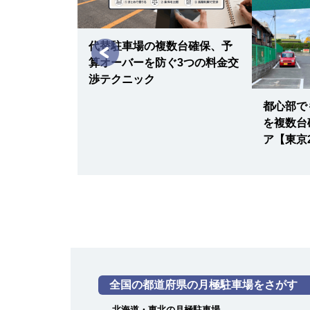
代替駐車場の複数台確保、予
算オーバーを防ぐ3つの料金交
渉テクニック
都心部で
模修繕で住民
を複数台
駐車場5台以
ア【東京
全国の都道府県の月極駐車場をさがす
北海道・東北の月極駐車場