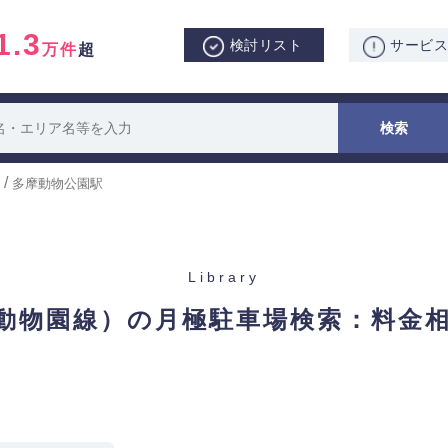
1.3
検討リスト
サービ
万件
超
/
多摩動物公園駅
Library
動物園線）の月極駐車場検索：
料金