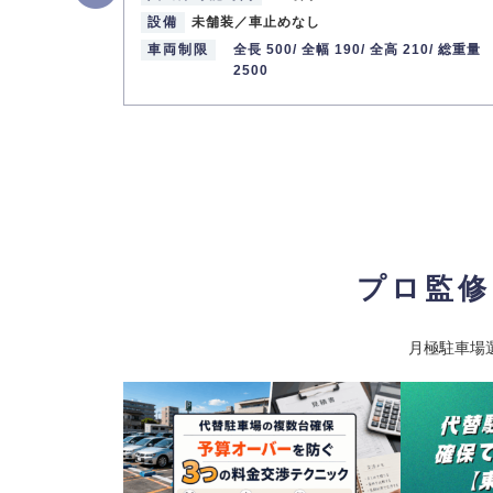
設備
未舗装／車止めなし
車両制限
全長 500/
全幅 190/
全高 210/
総重量
2500
プロ監修
月極駐車場