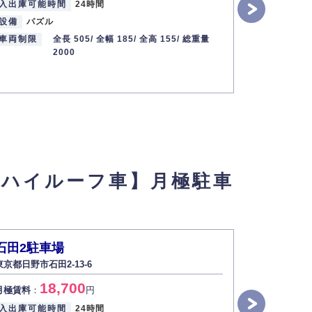
入出庫可能時間
24時間
入出庫可能
設備
パズル
設備
パズ
車両制限
全長 505/
全幅 185/
全高 155/
総重量
車両制限
2000
・ハイルーフ車】月極駐車
石田2駐車場
石田1駐
東京都日野市石田2-13-6
東京都日野市石
18,700
1
月極賃料
：
円
月極賃料
：
入出庫可能時間
24時間
入出庫可能