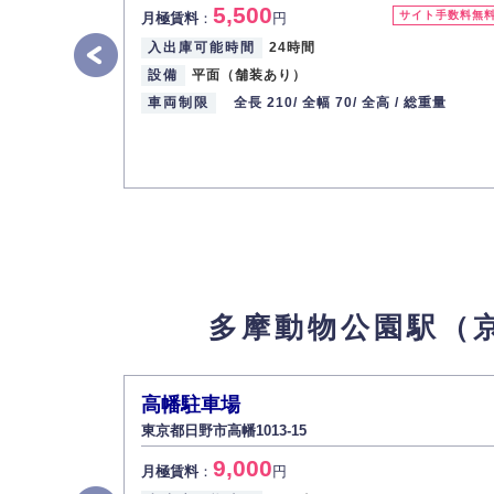
5,500
サイト手数料無
月極賃料
：
円
入出庫可能時間
24時間
設備
平面（舗装あり）
車両制限
全長 210/
全幅 70/
全高 /
総重量
多摩動物公園駅（
高幡駐車場
東京都日野市高幡1013-15
9,000
月極賃料
：
円