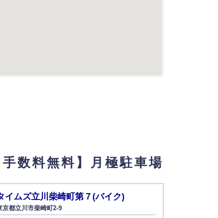
ト手数料無料】月極駐車場
タイムズ立川柴崎町第７(バイク)
セジョリ
東京都立川市柴崎町2-9
東京都練馬区上