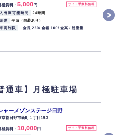
5,000
7
サイト手数料無料
月極賃料
：
円
月極賃料
：
入出庫可能時間
24時間
入出庫可能
設備
平面（舗装あり）
設備
平面
車両制限
全長 230/
全幅 100/
全高 /
総重量
車両制限
普通車】月極駐車場
シャーメゾンステージ日野
京王アン
東京都日野市新町１丁目19-3
東京都日野市高
10,000
9
サイト手数料無料
月極賃料
：
円
月極賃料
：