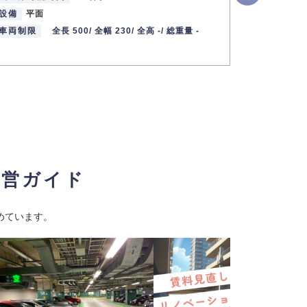
設備
平面
設備
平面
車両制限
全長 500/
全幅 230/
全高 -/
総重量 -
車両制限
経営ガイド
めています。