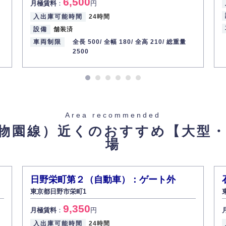
6,500
月極賃料
：
円
入出庫可能時間
24時間
設備
舗装済
車両制限
全長 500/
全幅 180/
全高 210/
総重量
2500
Area recommended
物園線）近くのおすすめ
【大型
場
日野栄町第２（自動車）：ゲート外
東京都日野市栄町1
9,350
月極賃料
：
円
入出庫可能時間
24時間