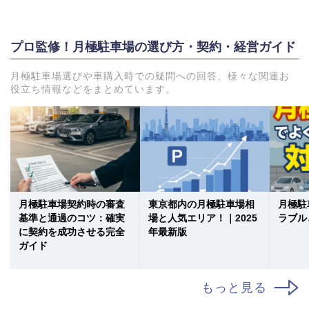
プロ監修！月極駐車場の選び方・契約・経営ガイド
月極駐車場選びや車購入時での疑問への回答、様々な関連お
役立ち情報などをまとめています。
月極駐車場契約時の審査
東京都内の月極駐車場相
月極駐
基準と通過のコツ：確実
場と人気エリア！｜2025
ラブル
に契約を成功させる完全
年最新版
ガイド
もっと見る