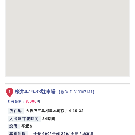
1
桜井4-19-33駐車場
【物件ID 310007141】
8,000
月極賃料
：
円
所在地
大阪府三島郡島本町桜井4-19-33
入出庫可能時間
24時間
設備
平置き
車両制限
全長 600/ 全幅 260/ 全高 / 総重量