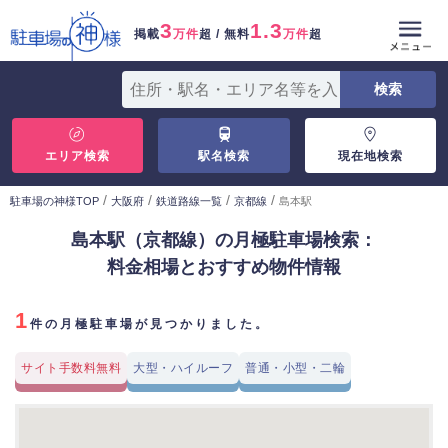
3
1.3
掲載
万件
超 / 無料
万件
超
エリア検索
駅名検索
現在地検索
/
/
/
/
駐車場の神様TOP
大阪府
鉄道路線一覧
京都線
島本駅
島本駅（京都線）の月極駐車場検索：
料金相場とおすすめ物件情報
1
件の月極駐車場が見つかりました。
サイト手数料無料
大型・ハイルーフ
普通・小型・二輪