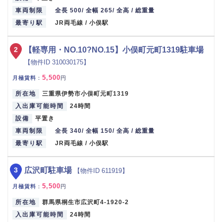
車両制限
全長 500/ 全幅 265/ 全高 / 総重量
最寄り駅
JR両毛線 / 小俣駅
2
【軽専用・NO.10?NO.15】小俣町元町1319駐車場
【物件ID 310030175】
5,500
月極賃料
：
円
所在地
三重県伊勢市小俣町元町1319
入出庫可能時間
24時間
設備
平置き
車両制限
全長 340/ 全幅 150/ 全高 / 総重量
最寄り駅
JR両毛線 / 小俣駅
3
広沢町駐車場
【物件ID 611919】
5,500
月極賃料
：
円
所在地
群馬県桐生市広沢町4-1920-2
入出庫可能時間
24時間