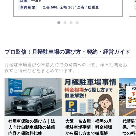
設備
平置き
車両制限
全長 500/
全幅 265/
全高 /
総重量
プロ監修！月極駐車場の選び方・契約・経営ガイド
月極駐車場選びや車購入時での疑問への回答、様々な関連お
役立ち情報などをまとめています。
社用車保険の選び方｜法
大阪・名古屋・福岡の月
代替駐
人向け自動車保険の補償
極駐車場事情｜料金相場
保、予
内容と保険料比較
から探し方まで徹底解
つの料