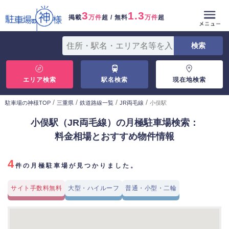
3
1.3
掲載
万件
超 / 無料
万件
超
エリア検索
駅名検索
現在地検索
/
/
/
/
駐車場の神様TOP
三重県
鉄道路線一覧
JR両毛線
小俣駅
小俣駅（JR両毛線）の月極駐車場検索：
料金相場とおすすめ物件情報
4
件の月極駐車場が見つかりました。
サイト手数料無料
大型・ハイルーフ
普通・小型・二輪