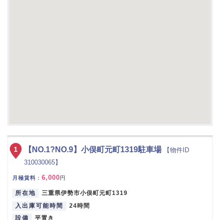
1
【NO.1?NO.9】小俣町元町1319駐車場
【物件ID
310030065】
6,000
月極賃料
：
円
所在地
三重県伊勢市小俣町元町1319
入出庫可能時間
24時間
設備
平置き