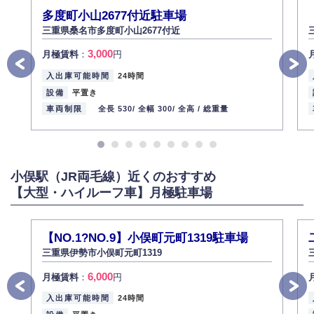
多度町小山2677付近駐車場
三重県桑名市多度町小山2677付近
3,000
月極賃料
：
円
入出庫可能時間
24時間
設備
平置き
車両制限
全長 530/
全幅 300/
全高 /
総重量
小俣駅（JR両毛線）近くのおすすめ
【大型・ハイルーフ車】月極駐車場
【NO.1?NO.9】小俣町元町1319駐車場
三重県伊勢市小俣町元町1319
6,000
月極賃料
：
円
入出庫可能時間
24時間