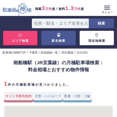
3
1.3
掲載
万件
超 / 無料
万件
超
エリア検索
駅名検索
現在地検索
/
/
/
/
駐車場の神様TOP
千葉県
鉄道路線一覧
JR京葉線
南船橋駅
南船橋駅（JR京葉線）の月極駐車場検索：
料金相場とおすすめ物件情報
1
件の月極駐車場が見つかりました。
サイト手数料無料
大型・ハイルーフ
普通・小型・二輪