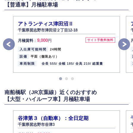
【普通車】月極駐車場
アトランティス津田沼Ⅱ
千葉県習志野市津田沼２丁目12-18
9,000
月極賃料
：
円
サイト手数料無料
入出庫可能時間
24時間
設備
平面（舗装あり）
車両制限
全長 555/
全幅 185/
全高 210/
総重量
南船橋駅（JR京葉線）近くのおすすめ
【大型・ハイルーフ車】月極駐車場
谷津第３（自動車）：全日定期
千葉県習志野市谷津3