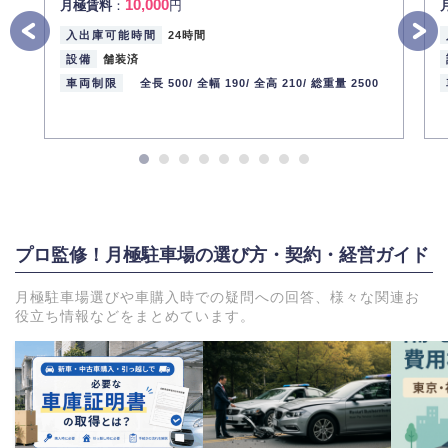
10,000
月極賃料
：
円
入出庫可能時間
24時間
設備
舗装済
車両制限
全長 500/
全幅 190/
全高 210/
総重量 2500
プロ監修！月極駐車場の選び方・契約・経営ガイド
月極駐車場選びや車購入時での疑問への回答、様々な関連お
役立ち情報などをまとめています。