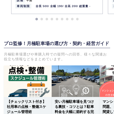
設備
平面
車両制限
全長 500/
全幅 190/
全高 200/
総重量 -
プロ監修！月極駐車場の選び方・契約・経営ガイド
月極駐車場選びや車購入時での疑問への回答、様々な関連お
役立ち情報などをまとめています。
【チェックリスト付き】
安い月極駐車場を見つけ
マンシ
社用車の点検・整備スケ
る裏技・コツとは？駐車
問題、
ジュール管理術
料金を大幅に節約する完
間貸し