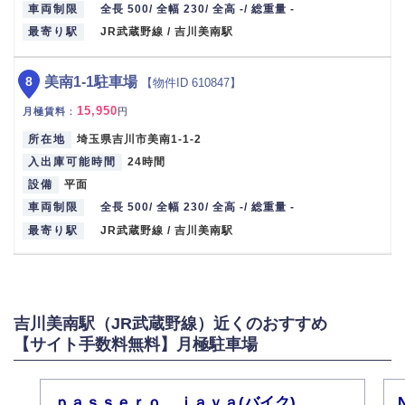
車両制限
全長 500/ 全幅 230/ 全高 -/ 総重量 -
最寄り駅
JR武蔵野線 / 吉川美南駅
8
美南1-1駐車場
【物件ID 610847】
15,950
月極賃料
：
円
所在地
埼玉県吉川市美南1-1-2
入出庫可能時間
24時間
設備
平面
車両制限
全長 500/ 全幅 230/ 全高 -/ 総重量 -
最寄り駅
JR武蔵野線 / 吉川美南駅
吉川美南駅（JR武蔵野線）近くのおすすめ
【サイト手数料無料】月極駐車場
ｐａｓｓｅｒｏ ｊａｖａ(バイク)