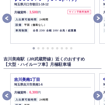
埼玉県川口市朝日1-18-12
3,500
月極賃料
：
円
サイト手数料無料
入出庫可能時間
24時間
設備
平面（舗装なし）
車両制限
全長 230/
全幅 100/
全高 /
総重量
吉川美南駅（JR武蔵野線）近くのおすすめ
【大型・ハイルーフ車】月極駐車場
吉川美南1丁目
埼玉県吉川市美南1-6
6,300
月極賃料
：
円
入出庫可能時間
24時間