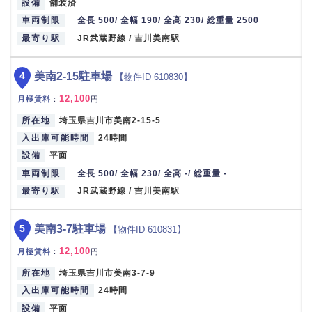
設備
舗装済
車両制限
全長 500/ 全幅 190/ 全高 230/ 総重量 2500
最寄り駅
JR武蔵野線 / 吉川美南駅
4
美南2-15駐車場
【物件ID 610830】
12,100
月極賃料
：
円
所在地
埼玉県吉川市美南2-15-5
入出庫可能時間
24時間
設備
平面
車両制限
全長 500/ 全幅 230/ 全高 -/ 総重量 -
最寄り駅
JR武蔵野線 / 吉川美南駅
5
美南3-7駐車場
【物件ID 610831】
12,100
月極賃料
：
円
所在地
埼玉県吉川市美南3-7-9
入出庫可能時間
24時間
設備
平面