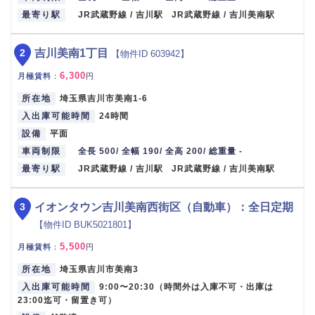
最寄り駅
JR武蔵野線 / 吉川駅 JR武蔵野線 / 吉川美南駅
2
吉川美南1丁目
【物件ID 603942】
6,300
月極賃料
：
円
所在地
埼玉県吉川市美南1-6
入出庫可能時間
24時間
設備
平面
車両制限
全長 500/ 全幅 190/ 全高 200/ 総重量 -
最寄り駅
JR武蔵野線 / 吉川駅 JR武蔵野線 / 吉川美南駅
3
イオンタウン吉川美南西街区（自動車）：全日定期
【物件ID BUK5021801】
5,500
月極賃料
：
円
所在地
埼玉県吉川市美南3
入出庫可能時間
9:00〜20:30（時間外は入庫不可・出庫は
23:00迄可・留置き可）