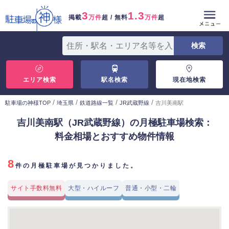
3
1.3
掲載
万件
超 / 無料
万件
超
エリア検索
駅名検索
現在地検索
/
/
/
/
駐車場の神様TOP
埼玉県
鉄道路線一覧
JR武蔵野線
吉川美南駅
吉川美南駅（JR武蔵野線）の月極駐車場検索：
料金相場とおすすめ物件情報
8
件の月極駐車場が見つかりました。
サイト手数料無料
大型・ハイルーフ
普通・小型・二輪