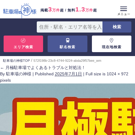
3
1.3
掲載
万件
超 / 無料
万件
超
エリア検索
駅名検索
現在地検索
/
駐車場の神様TOP
572f198b-23c8-4744-9224-abda29f57bee_wm
←
月極駐車場でよくあるトラブルと対処法！
By
駐車場の神様
|
Published
2025年7月1日
|
Full size is
1024 × 972
pixels