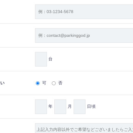
台
払い
可
否
年
月
日頃