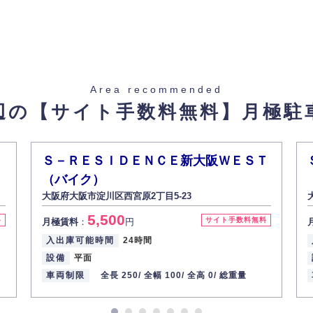
止し、その利用目的に応じて適切かつ安全に管理します。
た場合を除き、お客様の個人情報をご本人の同意なく第三者に提供いたしま
Area recommended
辺の【サイト手数料無料】
月極駐
があった場合、すみやかに開示いたします（ご本人であることが確認できな
から訂正・追加・削除の請求がある場合は適切に対応いたします。
Ｔ
Ｓ－ＲＥＳＩＤＥＮＣＥ新大阪ＷＥＳＴ
（バイク）
ての重要性を理解し、より適切に管理するよう社内教育を実施してまいりま
大阪府大阪市淀川区西宮原2丁目5-23
5,500
料
サイト手数料無料
月極賃料
：
円
入出庫可能時間
24時間
設備
平面
車両制限
全長 250/
全幅 100/
全高 0/
総重量