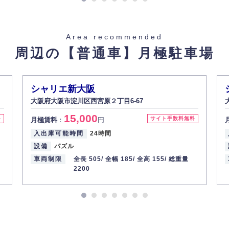
Area recommended
周辺の【普通車】
月極駐車場
シャリエ新大阪
大阪府大阪市淀川区西宮原２丁目6-67
15,000
料
サイト手数料無料
月極賃料
：
円
入出庫可能時間
24時間
設備
パズル
車両制限
全長 505/
全幅 185/
全高 155/
総重量
2200