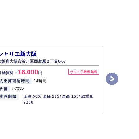
シャリエ新大阪
シャリエ
大阪府大阪市淀川区西宮原２丁目6-67
大阪府大阪市
16,000
1
サイト手数料無料
月極賃料
：
円
月極賃料
：
入出庫可能時間
24時間
入出庫可能
設備
パズル
設備
パズ
車両制限
全長 505/
全幅 185/
全高 155/
総重量
車両制限
2200