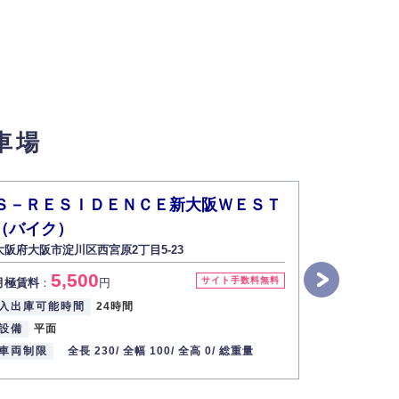
せん。
車場
い場合は開示いたしません）。
Ｓ－ＲＥＳＩＤＥＮＣＥ新大阪ＷＥＳＴ
Ｓ－ＲＥ
（バイク）
（バイク
す。
大阪府大阪市淀川区西宮原2丁目5-23
大阪府大阪市
5,500
4
2013年12月1日
サイト手数料無料
月極賃料
：
円
月極賃料
：
入出庫可能時間
24時間
入出庫可能
設備
平面
設備
平面
車両制限
全長 230/
全幅 100/
全高 0/
総重量
車両制限