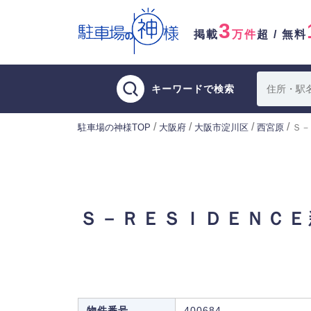
3
掲載
万件
超 / 無料
キーワードで検索
/
/
/
/
駐車場の神様TOP
大阪府
大阪市淀川区
西宮原
Ｓ－
Ｓ－ＲＥＳＩＤＥＮＣＥ
物件番号
400684