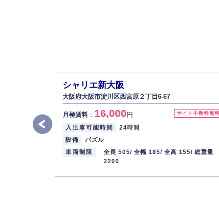
シャリエ新大阪
大阪府大阪市淀川区西宮原２丁目6-67
16,000
サイト手数料無
月極賃料
：
円
入出庫可能時間
24時間
設備
パズル
車両制限
全長 505/
全幅 185/
全高 155/
総重量
2200