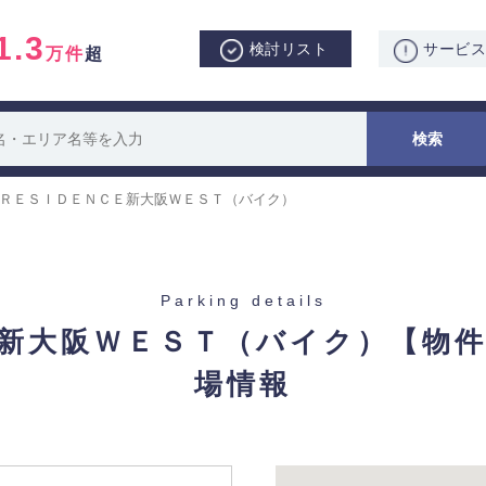
1.3
検討リスト
サービ
万件
超
ＲＥＳＩＤＥＮＣＥ新大阪ＷＥＳＴ（バイク）
Parking details
新大阪ＷＥＳＴ（バイク）
【物件
場情報