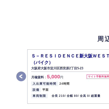
お問い合わせに対する回答、資料等の送付
採用に関する回答、情報の提供
３.個人情報の安全管理
弊社は取り扱う個人情報の外部への漏洩を防
4.個人情報の第三者提供
法的義務など正当な理由に基づく要請があっ
周
5.個人情報の開示・訂正・削除
お客様ご本人から自己の個人情報開示の請求
また、個人情報の内容に誤りがあり、ご本人
Ｓ－ＲＥＳＩＤＥＮＣＥ新大阪ＷＥＳ
6.個人情報管理の社内教育
（バイク）
弊社社員全員が、個人情報の取り扱いについ
大阪府大阪市淀川区西宮原2丁目5-23
株式会社ミコト
5,000
サイト手数料無
月極賃料
：
円
代表取締役社長 野口 幸男
入出庫可能時間
24時間
設備
平面
車両制限
全長 210/
全幅 80/
全高 0/
総重量