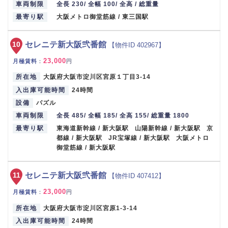
車両制限
全長 230/ 全幅 100/ 全高 / 総重量
最寄り駅
大阪メトロ御堂筋線 / 東三国駅
10
セレニテ新大阪弐番館
【物件ID 402967】
23,000
月極賃料
：
円
所在地
大阪府大阪市淀川区宮原１丁目3-14
入出庫可能時間
24時間
設備
パズル
車両制限
全長 485/ 全幅 185/ 全高 155/ 総重量 1800
最寄り駅
東海道新幹線 / 新大阪駅 山陽新幹線 / 新大阪駅 京
都線 / 新大阪駅 JR宝塚線 / 新大阪駅 大阪メトロ
御堂筋線 / 新大阪駅
11
セレニテ新大阪弐番館
【物件ID 407412】
23,000
月極賃料
：
円
所在地
大阪府大阪市淀川区宮原1-3-14
入出庫可能時間
24時間