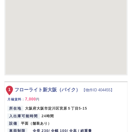
1
フローライト新大阪（バイク）
【物件ID 404455】
7,000
月極賃料
：
円
所在地
大阪府大阪市淀川区宮原５丁目5-15
入出庫可能時間
24時間
設備
平面（舗装あり）
車両制限
全長 230/ 全幅 100/ 全高 / 総重量