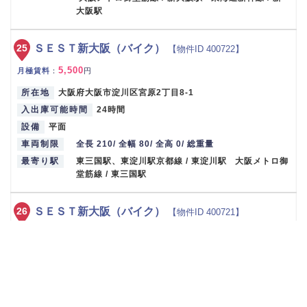
大阪駅
25
ＳＥＳＴ新大阪（バイク）
【物件ID 400722】
5,500
月極賃料
：
円
所在地
大阪府大阪市淀川区宮原2丁目8-1
入出庫可能時間
24時間
設備
平面
車両制限
全長 210/ 全幅 80/ 全高 0/ 総重量
最寄り駅
東三国駅、東淀川駅京都線 / 東淀川駅 大阪メトロ御
堂筋線 / 東三国駅
26
ＳＥＳＴ新大阪（バイク）
【物件ID 400721】
7,000
月極賃料
：
円
所在地
大阪府大阪市淀川区宮原2丁目8-1
入出庫可能時間
24時間
設備
平面