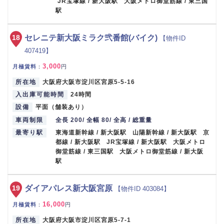
JR宝塚線 / 新大阪駅 大阪メトロ御堂筋線 / 東三国
駅
18
セレニテ新大阪ミラク弐番館(バイク)
【物件ID
407419】
3,000
月極賃料
：
円
所在地
大阪府大阪市淀川区宮原5-5-16
入出庫可能時間
24時間
設備
平面（舗装あり）
車両制限
全長 200/ 全幅 80/ 全高 / 総重量
最寄り駅
東海道新幹線 / 新大阪駅 山陽新幹線 / 新大阪駅 京
都線 / 新大阪駅 JR宝塚線 / 新大阪駅 大阪メトロ
御堂筋線 / 東三国駅 大阪メトロ御堂筋線 / 新大阪
駅
19
ダイアパレス新大阪宮原
【物件ID 403084】
16,000
月極賃料
：
円
所在地
大阪府大阪市淀川区宮原5-7-1