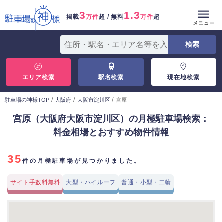
3
1.3
掲載
万件
超 / 無料
万件
超
エリア検索
駅名検索
現在地検索
/
/
/
駐車場の神様TOP
大阪府
大阪市淀川区
宮原
宮原（大阪府大阪市淀川区）の月極駐車場検索：
料金相場とおすすめ物件情報
35
件の月極駐車場が見つかりました。
サイト手数料無料
大型・ハイルーフ
普通・小型・二輪