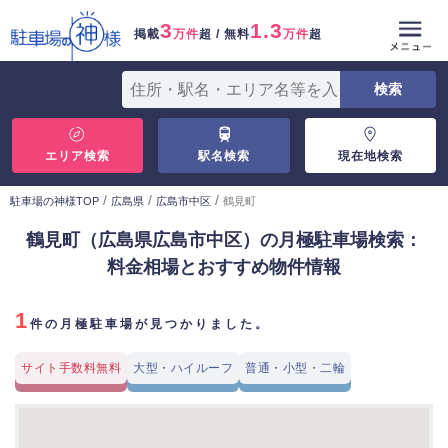
3
1.3
掲載
万件
超 / 無料
万件
超
エリア検索
駅名検索
現在地検索
/
/
/
駐車場の神様TOP
広島県
広島市中区
鶴見町
鶴見町（広島県広島市中区）の月極駐車場検索：
料金相場とおすすめ物件情報
1
件の月極駐車場が見つかりました。
サイト手数料無料
大型・ハイルーフ
普通・小型・二輪