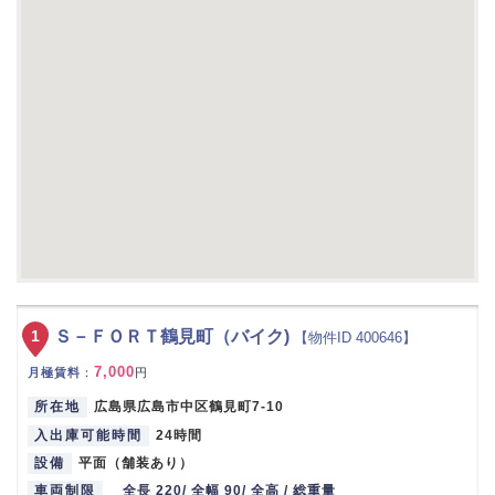
1
Ｓ－ＦＯＲＴ鶴見町（バイク)
【物件ID 400646】
7,000
月極賃料
：
円
所在地
広島県広島市中区鶴見町7-10
入出庫可能時間
24時間
設備
平面（舗装あり）
車両制限
全長 220/ 全幅 90/ 全高 / 総重量