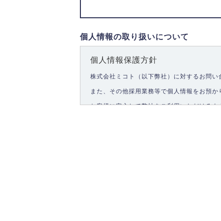
個人情報の取り扱いについて
個人情報保護方針
株式会社ミコト（以下弊社）に対するお問い
また、その他採用業務等で個人情報をお預か
お客様に安心して弊社をご利用いただけるよ
1.個人情報の取得
弊社は、お客様に対して偽りや不正な方法を
2.個人情報の利用
弊社は個人情報を以下の目的にのみ利用いた
以下に定めない目的で個人情報を利用する場
お問い合わせに対する回答、資料等の送付
採用に関する回答、情報の提供
３.個人情報の安全管理
弊社は取り扱う個人情報の外部への漏洩を防