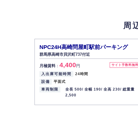
4.個人情報の第三者提供
法的義務など正当な理由に基づく要請があっ
周
5.個人情報の開示・訂正・削除
お客様ご本人から自己の個人情報開示の請求
また、個人情報の内容に誤りがあり、ご本人
NPC24H高崎問屋町駅前パーキング
6.個人情報管理の社内教育
群馬県高崎市貝沢町737付近
弊社社員全員が、個人情報の取り扱いについ
4,400
株式会社ミコト
サイト手数料無
月極賃料
：
円
入出庫可能時間
24時間
代表取締役社長 野口 幸男
設備
平面式
車両制限
全長 500/
全幅 190/
全高 230/
総重量
2,500