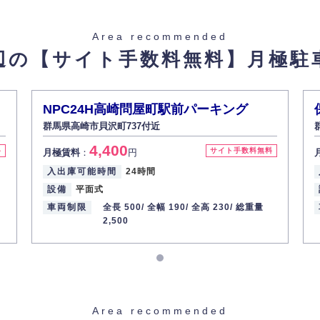
た場合を除き、お客様の個人情報をご本人の同意なく第三者に提供いたしま
Area recommended
辺の【サイト手数料無料】
月極駐
があった場合、すみやかに開示いたします（ご本人であることが確認できな
から訂正・追加・削除の請求がある場合は適切に対応いたします。
NPC24H高崎問屋町駅前パーキング
群馬県高崎市貝沢町737付近
ての重要性を理解し、より適切に管理するよう社内教育を実施してまいりま
4,400
料
サイト手数料無料
月極賃料
：
円
入出庫可能時間
24時間
設備
平面式
車両制限
全長 500/
全幅 190/
全高 230/
総重量
2,500
Area recommended