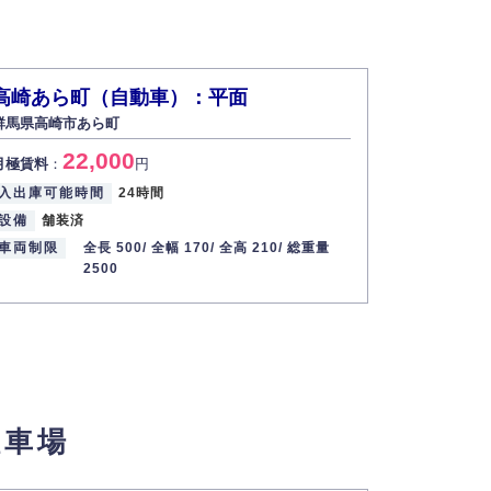
高崎あら町（自動車）：平面
群馬県高崎市あら町
22,000
月極賃料
：
円
入出庫可能時間
24時間
設備
舗装済
車両制限
全長 500/
全幅 170/
全高 210/
総重量
2500
駐車場