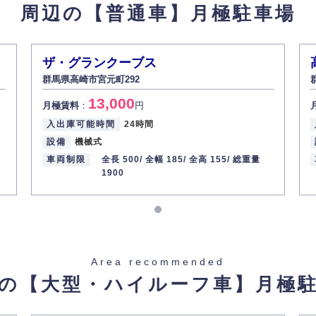
周辺の【普通車】
月極駐車場
ザ・グランクーブス
群馬県高崎市宮元町292
13,000
月極賃料
：
円
入出庫可能時間
24時間
設備
機械式
車両制限
全長 500/
全幅 185/
全高 155/
総重量
1900
Area recommended
の【大型・ハイルーフ車】
月極