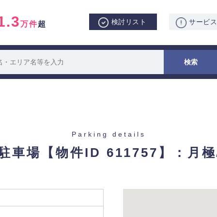
1.3
検討リスト
サービ
万件
超
Parking details
1駐車場
【物件ID 611757】：