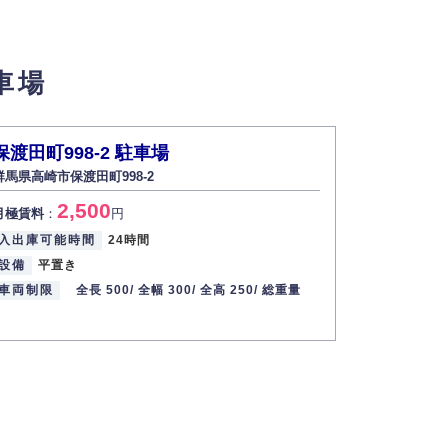
せん。
車場
い場合は開示いたしません）。
保渡田町998-2 駐車場
群馬県高崎市保渡田町998-2
す。
2,500
月極賃料
：
円
2013年12月1日
入出庫可能時間
24時間
設備
平置き
車両制限
全長 500/
全幅 300/
全高 250/
総重量