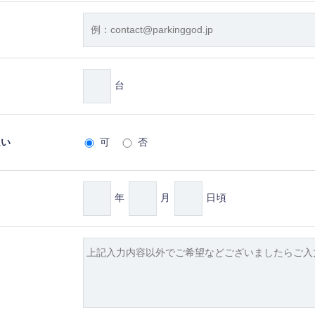
台
払い
可
否
年
月
日頃