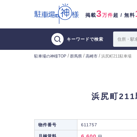
3
掲載
万件
超 / 無料
キーワードで検索
/
/
/
駐車場の神様TOP
群馬県
高崎市
浜尻町211駐車場
浜尻町21
物件番号
611757
6,600
月極賃料
円