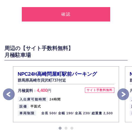
1.個人情報の取得
弊社は、お客様に対して偽りや不正な方法を取ることなく、適正に個人情
報を取得いたします。
2.個人情報の利用
弊社は個人情報を以下の目的にのみ利用いたします。
以下に定めない目的で個人情報を利用する場合、あらかじめご本人の同意
を得た上で行ないます。
周辺の【サイト手数料無料】
お問い合わせに対する回答、資料等の送付
月極駐車場
採用に関する回答、情報の提供
３.個人情報の安全管理
弊社は取り扱う個人情報の外部への漏洩を防止し、その利用目的に応じて
NPC24H高崎問屋町駅前パーキング
適切かつ安全に管理します。
群馬県高崎市貝沢町737付近
4.個人情報の第三者提供
4,400
月極賃料
：
円
サイト手数料無料
法的義務など正当な理由に基づく要請があった場合を除き、お客様の個人
情報をご本人の同意なく第三者に提供いたしません。
入出庫可能時間
24時間
5.個人情報の開示・訂正・削除
設備
平面式
お客様ご本人から自己の個人情報開示の請求があった場合、すみやかに開
車両制限
全長 500/
全幅 190/
全高 230/
総重量 2,500
示いたします（ご本人であることが確認できない場合は開示いたしませ
ん）。
また、個人情報の内容に誤りがあり、ご本人から訂正・追加・削除の請求