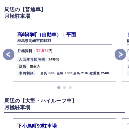
がある場合は適切に対応いたします。
周辺の【普通車】
6.個人情報管理の社内教育
月極駐車場
弊社社員全員が、個人情報の取り扱いについての重要性を理解し、より適
切に管理するよう社内教育を実施してまいります。
株式会社ミコト
高崎鞘町（自動車）：平面
2013年12月1日
代表取締役社長 野口 幸男
群馬県高崎市鞘町33
12,572
月極賃料
：
円
入出庫可能時間
24時間
設備
舗装済
車両制限
全長 500/
全幅 180/
全高 210/
総重量 2500
周辺の【大型・ハイルーフ車】
月極駐車場
下小鳥町90駐車場