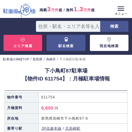
3
1.3
掲載
万件
超 / 無料
万件
超
エリア検索
駅名検索
現在地検索
/
/
/
駐車場の神様TOP
群馬県
高崎市
下小鳥町87駐車場
下小鳥町87駐車場
【物件ID 611754】：月極駐車場情報
物件番号
611754
6,600
月極賃料
円
所在地
群馬県高崎市下小鳥町87-6
最寄り駅
JR信越本線
/
北高崎駅