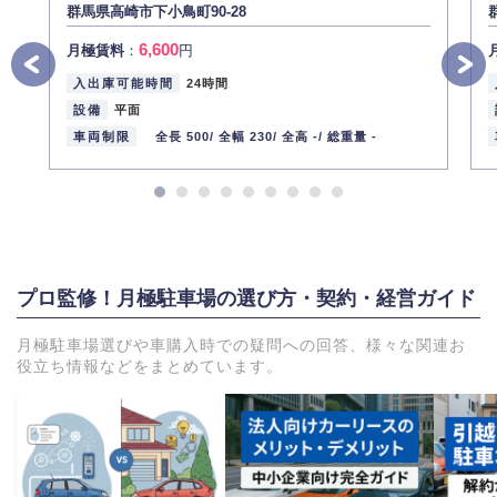
群馬県高崎市下小鳥町90-28
6,600
月極賃料
：
円
入出庫可能時間
24時間
設備
平面
車両制限
全長 500/
全幅 230/
全高 -/
総重量 -
プロ監修！月極駐車場の選び方・契約・経営ガイド
月極駐車場選びや車購入時での疑問への回答、様々な関連お
役立ち情報などをまとめています。