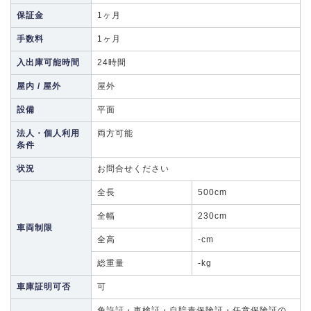
保証金
1ヶ月
手数料
1ヶ月
入出庫可能時間
24時間
屋内 / 屋外
屋外
設備
平面
法人・個人利用
両方可能
条件
状況
お問合せください
全長
500cm
全幅
230cm
車両制限
全高
-cm
総重量
-kg
車庫証明可否
可
免許証・車検証・自賠責保険証・任意保険証の