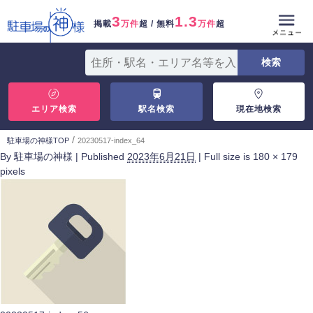
3
1.3
掲載
万件
超 / 無料
万件
超
エリア検索
駅名検索
現在地検索
/
駐車場の神様TOP
20230517-index_64
By
駐車場の神様
|
Published
2023年6月21日
|
Full size is
180 × 179
pixels